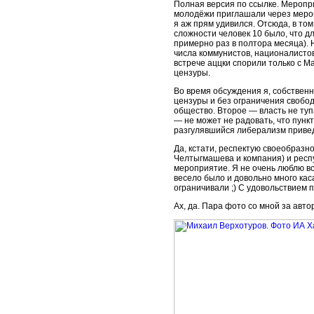
Полная версия по ссылке. Меропри
молодёжи приглашали через меропр
я аж прям удивился. Отсюда, в том
сложности человек 10 было, что дл
примерно раз в полтора месяца). 
числа коммунистов, националистов, 
встрече аццки спорили только с М
цензуры.
Во время обсуждения я, собственн
цензуры и без ограничения свобод
общество. Второе — власть не тупа.
— не может не радовать, что пунк
разгулявшийся либерализм привед
Да, кстати, респектую своеобразн
Челтыгмашева и компания) и респ
мероприятие. Я не очень люблю вс
весело было и довольно много кас
ограничивали ;) С удовольствием 
Ах, да. Пара фото со мной за авто