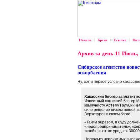
Начало
·
Архив
·
Ссылки
·
Фот
Архив за день 11 Июль,
Сибирское агентство новос
оскорбления
Ну, вот и первое условно хакасск
Хакасский блогер заплатит к
Известный хакасский блогер М
коммунисту Артему Голубничем
силе решение нижестоящей ин
Верхотуров в своем блоге.
«Таким образом, я буду долже
«недопредприниматель», «херо
такой», «вот же урод, а» 3000
Несколько неприятных выражен