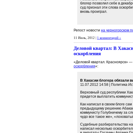
блогер позволил себе в декабр
суд признал эти слова оскорб
вновь проиграл.
Репост новости
на черногорском п
11 Июль, 2012 |
1 комментарий »
Деловой квартал: В Хакаси
оскорбления
«Деловой квартал. Красноярск» —
оскорбления
«:
В Хакасии блогера обязали в
11.07.2012 14:58 | Политика И
Верховный суд республики Хак
придется выплатить коммунист
Как написал в своем блоге са
предыдущему решению Абаканск
коммунисту Голубничему за с
чудо все такое же», «лоховаты
Судебные разбирательства нач
написал несколько оскорбител
в депутаты Госдумы Артема Го