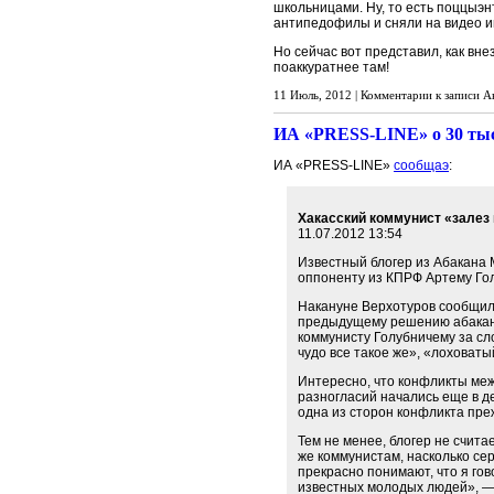
школьницами. Ну, то есть поццыэн
антипедофилы и сняли на видео ин
Но сейчас вот представил, как вне
поаккуратнее там!
11 Июль, 2012 |
Комментарии
к записи А
ИА «PRESS-LINE» о 30 тыс
ИА «PRESS-LINE»
сообщаэ
:
Хакасский коммунист «залез
11.07.2012 13:54
Известный блогер из Абакана 
оппоненту из КПРФ Артему Гол
Накануне Верхотуров сообщил,
предыдущему решению абаканск
коммунисту Голубничему за с
чудо все такое же», «лоховаты
Интересно, что конфликты ме
разногласий начались еще в де
одна из сторон конфликта пре
Тем не менее, блогер не счит
же коммунистам, насколько се
прекрасно понимают, что я го
известных молодых людей», — 