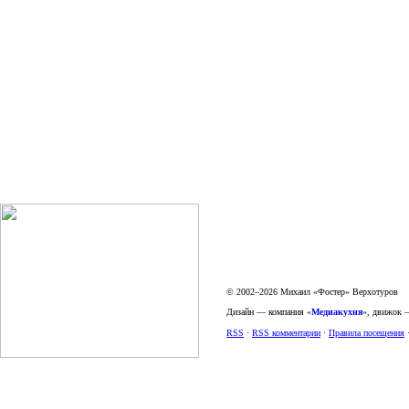
© 2002–2026 Михаил «Фостер» Верхотуров
Дизайн — компания «
Медиакухня
», движок
RSS
·
RSS комментарии
·
Правила посещения