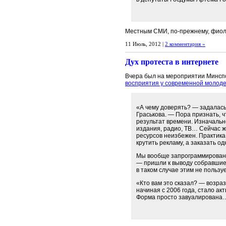
Местным СМИ, по-прежнему, фиолет
11 Июль, 2012 |
2 комментария »
Дух протеста в интернете
Вчера был на мероприятии Минсп
восприятия у современной молод
«А чему доверять? — задалас
Граськова. — Пора признать, ч
результат времени. Изначальн
издания, радио, ТВ… Сейчас 
ресурсов неизбежен. Практика
крутить рекламу, а заказать од
Мы вообще запрограммированы
— пришли к выводу собравшиес
в таком случае этим не пользу
«Кто вам это сказал? — возра
начиная с 2006 года, стало а
Форма просто завуалирована