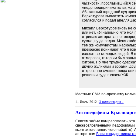
частности, прославившийся св
«недопредприниматель», «а это
Абаканский городской суд пр
Верхотурова выплатить компен
согласился и подал апелляцию 
Михаил Верхотуров вновь не с
или нет. «Я напомню, что моя 
отрицаю авторства, не говорю,
сумма, ну да ладно. Меня любо
тем же коммунистам, наскольк
прекрасно понимают, что я го
известных молодых людей. Я п
отморозок, которым был раньше
хитрее. Но мне трудно сдержат
других жуликами и ворами, дру
откровенно смешно, когда они
решении суда в своем ЖЖ.
Местные СМИ по-прежнему молча
11 Июль, 2012 |
3 комментария »
Антипедофилы Красноярск
Совсем забыл вам рассказать, что
свежеотловленными педофилами в 
вконтактеге, много чего найдёте). 
авторством
Васи «поддерживал ка