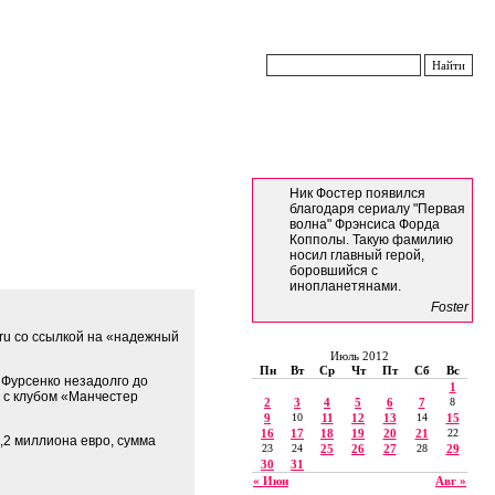
Ник Фостер появился
благодаря сериалу "Первая
волна" Фрэнсиса Форда
Копполы. Такую фамилию
носил главный герой,
боровшийся с
инопланетянами.
Foster
ru со ссылкой на «надежный
Июль 2012
Пн
Вт
Ср
Чт
Пт
Сб
Вс
 Фурсенко незадолго до
1
е с клубом «Манчестер
2
3
4
5
6
7
8
9
10
11
12
13
14
15
16
17
18
19
20
21
22
7,2 миллиона евро, сумма
23
24
25
26
27
28
29
30
31
« Июн
Авг »