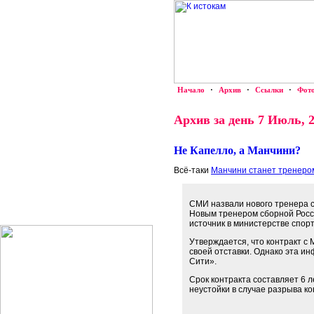
Начало
·
Архив
·
Ссылки
·
Фот
Архив за день 7 Июль, 
Не Капелло, а Манчини?
Всё-таки
Манчини станет тренеро
СМИ назвали нового тренера 
Новым тренером сборной Росси
источник в министерстве спорт
Утверждается, что контракт с
своей отставки. Однако эта и
Сити».
Срок контракта составляет 6 л
неустойки в случае разрыва ко