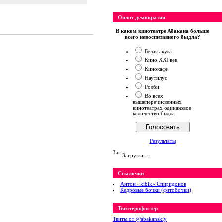
Оплот демократии
В каком кинотеатре Абакана больше
всего невоспитанного быдла?
Белая акула
Кино XXI век
Кинокафе
Наутилус
Ролби
Во всех
вышеперечисленных
кинотеатрах одинаковое
количество быдла
Результаты
Загрузка ...
Ссылочки
Антон «kibik» Спиридонов
Кедровые бочки (фитобочки)
Твиттерофостер
Твиты от ‎@abakanskiy