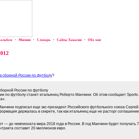
оальбом
·
Мнения
·
Словарь
·
Сайты Хакасии
·
Обо мне
2012
м сборной России по футболу
?
сборной России по футболу
и по футболу станет итальянец Роберто Манчини. Об этом сообщает Sports.
а».
 Манчини подписал еще экс-президент Российского футбольного союза Сергей
нформация держалась в секрете, так как итальянец еще не расторг соглашени
ет — до чемпионата мира 2018 года в России. В год Манчини будет получать 
нтракта составит 20 миллионов евро.