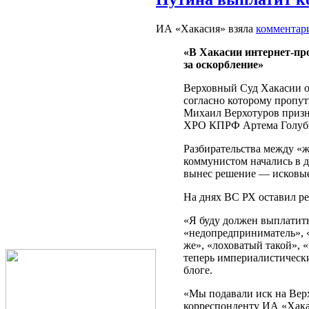
ИА «Хакасия» взяла
комментар
«В Хакасии интернет-пр
за оскорбление»
Верховный Суд Хакасии ос
согласно которому пропу
Михаил Верхотуров призн
ХРО КПРФ Артема Голуб
Разбирательства между «ж
коммунистом начались в д
вынес решение — исковые
На днях ВС РХ оставил ре
«Я буду должен выплатит
«недопредприниматель», «
же», «лоховатый такой», «
теперь империалистически
блоге.
«Мы подавали иск на Верх
корреспонденту ИА «Хака