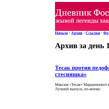
Начало
·
Архив
·
Ссылки
·
Фо
Архив за день 
Тесак против педо
стесняшка»
Максим «Тесак» Марцинкевич п
Лучший выпуск, по-моему: