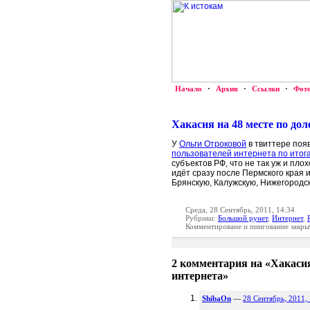
Начало
·
Архив
·
Ссылки
·
Фот
Хакасия на 48 месте по дол
У
Ольги Отроковой
в твиттере поя
пользователей интернета по итог
субъектов РФ, что не так уж и пло
идёт сразу после Пермского края и
Брянскую, Калужскую, Нижегородск
Среда, 28 Сентябрь, 2011, 14:34
Рубрики:
Большой рунет
,
Интернет
,
Комментироваие и пингование закры
2 комментария на «Хакасия
интернета»
ShibaOn
—
28 Сентябрь, 2011,