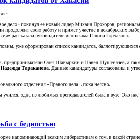
ок кандидатов от Хакасии
вое:
авое дело» покинул ее новый лидер Михаил Прохоров, региональ
и продолжит свою работу и примет участие в декабрьских выбо
ия» рассказала руководитель исполкома Галина Горчакова.
овны, уже сформирован список кандидатов, баллотирующихся 
ва, предприниматели Олег Шавыркин и Павел Шушеначев, а так
 Надежда Тараканова
. Данные кандидатуры согласованы и утв
ионального отделения «Правого дела», пока неясно.
 учился, одна из любимых преподавателей была в вузе. Эко нас
ьба с бедностью
орме напоминающий всяким либерастикам о том, в какой стране