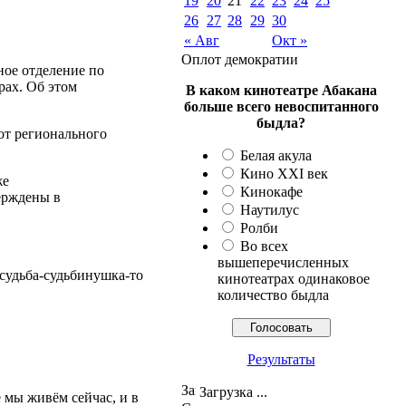
19
20
21
22
23
24
25
26
27
28
29
30
« Авг
Окт »
Оплот демократии
ное отделение по
рах. Об этом
В каком кинотеатре Абакана
больше всего невоспитанного
быдла?
от регионального
Белая акула
Кино XXI век
же
Кинокафе
ерждены в
Наутилус
Ролби
Во всех
вышеперечисленных
 судьба-судьбинушка-то
кинотеатрах одинаковое
количество быдла
Результаты
Загрузка ...
 мы живём сейчас, и в