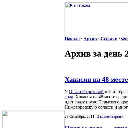
Начало
·
Архив
·
Ссылки
·
Фо
Архив за день 
Хакасия на 48 месте
У
Ольги Отроковой
в твиттере 
года
. Хакасия на 48 месте сред
идёт сразу после Пермского кр
Нижегородскую области и мног
28 Сентябрь, 2011 |
2 комментария »