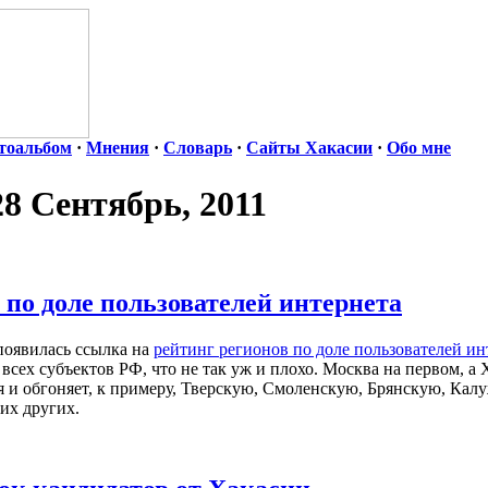
тоальбом
·
Мнения
·
Словарь
·
Сайты Хакасии
·
Обо мне
28 Сентябрь, 2011
 по доле пользователей интернета
появилась ссылка на
рейтинг регионов по доле пользователей ин
и всех субъектов РФ, что не так уж и плохо. Москва на первом, а
ая и обгоняет, к примеру, Тверскую, Смоленскую, Брянскую, Кал
их других.