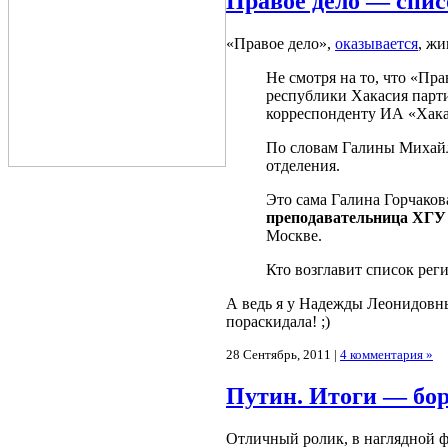
Правое дело — спис
«Правое дело»,
оказывается
, жи
Не смотря на то, что «Пр
республики Хакасия парти
корреспонденту ИА «Хакас
По словам Галины Михайл
отделения.
Это сама Галина Горчако
преподавательница ХГУ
Москве.
Кто возглавит список рег
А ведь я у Надежды Леонидовны
пораскидала! ;)
28 Сентябрь, 2011 |
4 комментария »
Путин. Итоги — бор
Отличный ролик, в наглядной ф