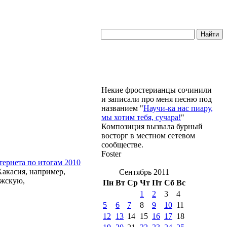
Некие фростерианцы сочинили
и записали про меня песню под
названием "
Научи-ка нас пиару,
мы хотим тебя, сучара!
"
Композиция вызвала бурный
восторг в местном сетевом
сообществе.
Foster
тернета по итогам 2010
 Хакасия, например,
Сентябрь 2011
ужскую,
Пн
Вт
Ср
Чт
Пт
Сб
Вс
1
2
3
4
5
6
7
8
9
10
11
12
13
14
15
16
17
18