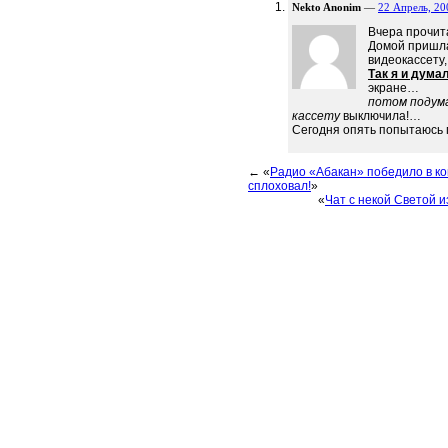
Nekto Anonim
—
22 Апрель, 20
Вчера прочит
Домой пришл
видеокассету,
Так я и дума
экране…
потом подума
кассету
выключила!…
Сегодня опять попытаюсь
← «
Радио «Абакан» победило в ко
сплоховал!
»
«
Чат с некой Светой и