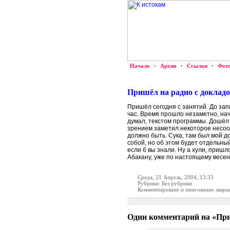
Начало
·
Архив
·
Ссылки
·
Фот
Пришёл на радио с докладо
Пришёл сегодня с занятий. До зап
час. Время прошло незаметно, нача
думал, текстом программы. Дошёл 
зрением заметил некоторое несоотв
должно быть. Сука, там был мой д
собой, но об этом будет отдельный
если б вы знали. Ну а хули, пришл
Абакану, уже по настоящему весен
Среда, 21 Апрель, 2004, 13:33
Рубрики: Без рубрики
Комментироваие и пингование закры
Один комментарий на «При