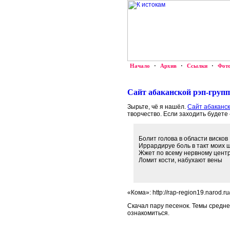
Начало
·
Архив
·
Ссылки
·
Фот
Сайт абаканской рэп-груп
Зырьте, чё я нашёл.
Сайт абаканск
творчество. Если заходить будете
Болит голова в области висков
Иррардируе боль в такт моих 
Жжет по всему нервному цент
Ломит кости, набухают вены
«Кома»: http://rap-region19.narod.ru/
Скачал пару песенок. Темы средне
ознакомиться.