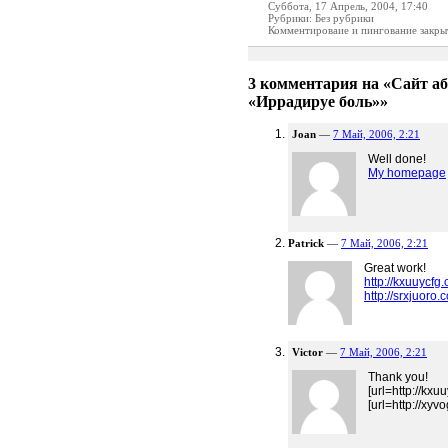
Суббота, 17 Апрель, 2004, 17:40
Рубрики: Без рубрики
Комментироваие и пингование закры
3 комментария на «Сайт а
«Иррадируе боль»»
Joan
—
7 Май, 2006, 2:21
Well done!
My homepage
Patrick
—
7 Май, 2006, 2:21
Great work!
http://kxuuycfg.
http://srxjuoro.
Victor
—
7 Май, 2006, 2:21
Thank you!
[url=http://kxu
[url=http://xyv