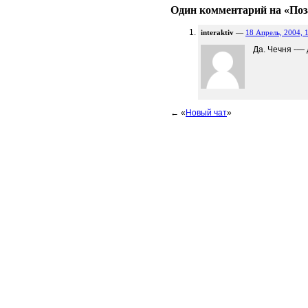
Один комментарий на «По
interaktiv
—
18 Апрель, 2004, 
Да. Чечня -— 
← «
Новый чат
»