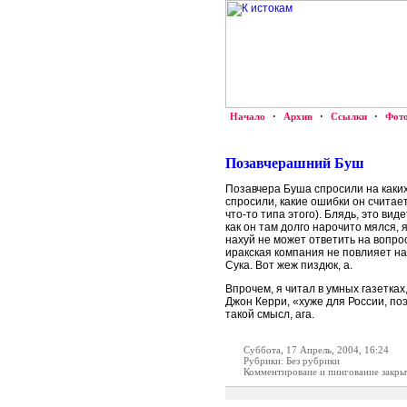
Начало
·
Архив
·
Ссылки
·
Фот
Позавчерашний Буш
Позавчера Буша спросили на каких
спросили, какие ошибки он считае
что-то типа этого). Блядь, это ви
как он там долго нарочито мялся, я
нахуй не может ответить на вопрос.
иракская компания не повлияет на
Сука. Вот жеж пиздюк, а.
Впрочем, я читал в умных газетках
Джон Керри, «хуже для России, п
такой смысл, ага.
Суббота, 17 Апрель, 2004, 16:24
Рубрики: Без рубрики
Комментироваие и пингование закры