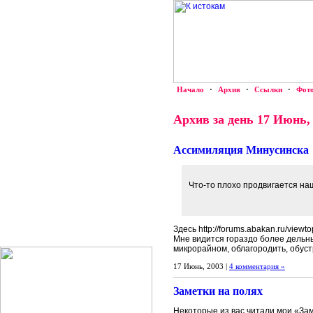
Начало
·
Архив
·
Ссылки
·
Фот
Архив за день 17 Июнь,
Ассимиляция Минусинска
Что-то плохо продвигается на
Здесь http://forums.abakan.ru/viewt
Мне видится гораздо более дельн
микрорайном, облагородить, обуст
17 Июнь, 2003 |
4 комментария »
Заметки на полях
Некоторые из вас читали мои «Зам