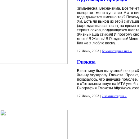
Зима-весна. Весна-зима. Всё тече
повергает меня в уныние. А это н
года движется именно так? Почем
Хм. Есть ли выход из этой ситуац
(зарождавшаяся весна, на время п
терпит лохов, поддающихся шептан
Жизнь наша стихия! И поэтому сно
мною! Я Жизнь! Я Рождение! Меня х
Как же я люблю весну…
17 Июнь, 2003 |
Комментариев нет »
Глюкоза
В пятницу был выпускной вечер «
Жанну Агузарову. Глюкоза. Проект
показалось, что девушке поболее,
в «Тотальном шоу» на MTV уже был
Биография Глюкозы http://www.vosto
17 Июнь, 2003 |
2 комментария »