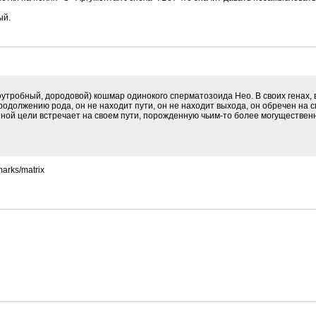
ый.
тробный, дородовой) кошмар одинокого сперматозоида Нео. В своих генах, в
одолжению рода, он не находит пути, он не находит выхода, он обречен на с
ной цели встречает на своем пути, порожденную чьим-то более могуществен
marks/matrix