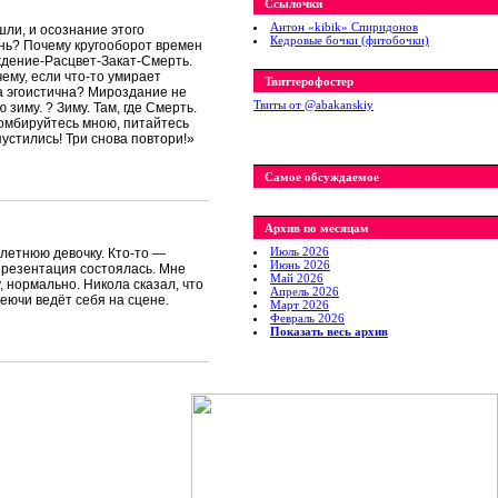
Ссылочки
Антон «kibik» Спиридонов
шли, и осознание этого
Кедровые бочки (фитобочки)
ень? Почему кругооборот времен
ждение-Расцвет-Закат-Смерть.
ему, если что-то умирает
Твиттерофостер
а эгоистична? Мироздание не
Твиты от ‎@abakanskiy
иму. ? Зиму. Там, где Смерть.
зомбируйтесь мною, питайтесь
устились! Три снова повтори!»
Самое обсуждаемое
Архив по месяцам
Июль 2026
летнюю девочку. Кто-то —
Июнь 2026
Презентация состоялась. Мне
Май 2026
, нормально. Никола сказал, что
Апрель 2026
еючи ведёт себя на сцене.
Март 2026
Февраль 2026
Показать весь архив