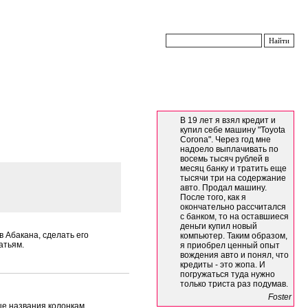
В 19 лет я взял кредит и
купил себе машину "Toyota
Corona". Через год мне
надоело выплачивать по
восемь тысяч рублей в
месяц банку и тратить еще
тысячи три на содержание
авто. Продал машину.
После того, как я
окончательно рассчитался
с банком, то на оставшиеся
деньги купил новый
 Абакана, сделать его
компьютер. Таким образом,
атьям.
я приобрел ценный опыт
вождения авто и понял, что
кредиты - это жопа. И
погружаться туда нужно
только триста раз подумав.
Foster
ые названия колонкам.