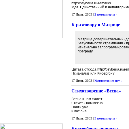
http://psyberia.ru/remarks
Мда. Единственный и неповторим
17 Июнь, 2003 |
2 комментария »
К разговору о Матрице
Матрица доперинатальный (доу
безусловности стремления к пр
изначально запрограммирован
преграду.
Цитата отсюда http://psyberia.ru/re
Псианализ или Кибергон?
17 Июнь, 2003 |
Комментариев нет »
Стихотворение «Весна»
Весна к нам скачет.
Скачет к нам весна.
Почти уже,
и вот она.
17 Июнь, 2003 |
3 комментария »
Кругооборот природы