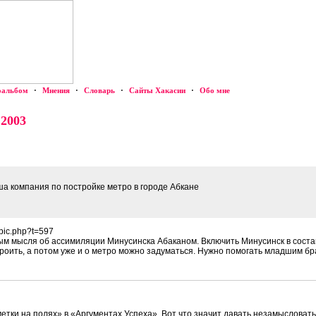
оальбом
·
Мнения
·
Словарь
·
Сайты Хакасии
·
Обо мне
 2003
ша компания по постройке метро в городе Абкане
opic.php?t=597
ым мысля об ассимиляции Минусинска Абаканом. Включить Минусинск в состав
роить, а потом уже и о метро можно задуматься. Нужно помогать младшим бр
етки на полях» в «Аргументах Успеха». Вот что значит давать незамысловат