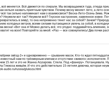
т, всё меняется. Всё движется по спирали. Мы возвращаемся туда, откуда при
икак нельзя назвать приятным чувством. Почему весну меняет лето, а лето ос
у всё так сильно напоминает нам о взаимосвязи? Весна-Лето-Осень-Зима. Ро
ии? Неужели вот так? Неужели всё? Гнусное настроение, навеянное извне. Поч
ревратилась в зиму), то она непременно тянет нас за собой? Зачем? Природ
ию холодных ветров, всеми силами пытающиеся увлечь за собой, в холодную з
ва весна! «Вот она я! Можно делать всё, что угодно: поддавайтесь влиянию, 
ватит на всех! Повторяйте за мной: «Раз — все совокупились! Два почки расп
Фабрики звёзд-2» и одновременно — срывание масок. Кто-то ждал пятнадцати
, известный нам по трёхмерным клипам и отсутствии «живого» исполнителя. 
 чем 15 лет и это не Жанна Агузарова. Спела. Под «фанеру». Потанцевала. Ну
а Глюкоза живьём. И что это действительно 15-летняя девочка, которая неум
k-audio.ru/russia/glukoza.html