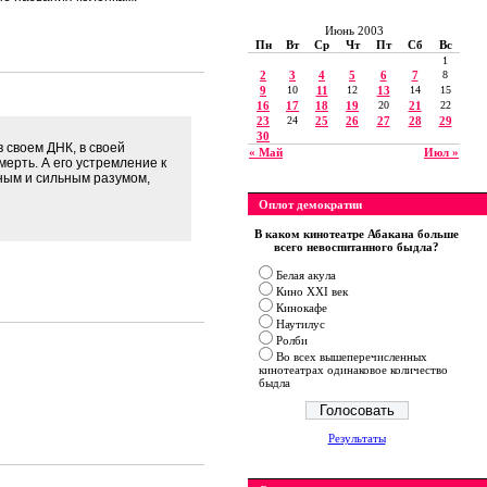
Июнь 2003
Пн
Вт
Ср
Чт
Пт
Сб
Вс
1
2
3
4
5
6
7
8
9
10
11
12
13
14
15
16
17
18
19
20
21
22
23
24
25
26
27
28
29
30
 своем ДНК, в своей
« Май
Июл »
мерть. А его устремление к
ным и сильным разумом,
Оплот демократии
В каком кинотеатре Абакана больше
всего невоспитанного быдла?
Белая акула
Кино XXI век
Кинокафе
Наутилус
Ролби
Во всех вышеперечисленных
кинотеатрах одинаковое количество
быдла
Результаты