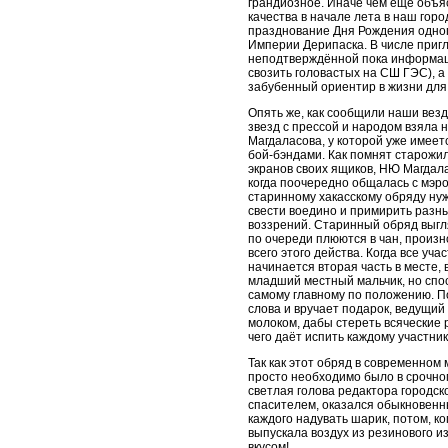
грандиозное. Иначе чем ещё объя
качества в начале лета в наш гор
празднование Дня Рождения одно
Империи Дерипаска. В числе приг
неподтверждённой пока информац
свозить головастых на СШ ГЭС), а 
забубенный ориентир в жизни для
Опять же, как сообщили наши вез
звезд с прессой и народом взяла 
Магдаласова, у которой уже имее
бой-бэндами. Как помнят старожи
экранов своих ящиков, НЮ Магдал
когда поочередно общалась с мэро
старинному хакасскому обряду ну
свести воедино и примирить разны
воззрений. Старинный обряд выгл
по очереди плюются в чан, произ
всего этого действа. Когда все уч
начинается вторая часть в месте,
младший местный мальчик, но спос
самому главному по положению. П
слова и вручает подарок, ведущий
молоком, дабы стереть всяческие 
чего даёт испить каждому участник
Так как этот обряд в современном
просто необходимо было в срочном
светлая голова редактора городск
спасителем, оказался обыкновенн
каждого надувать шарик, потом, ко
выпускала воздух из резинового и
вкусом!