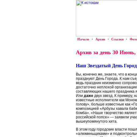
Начало
·
Архив
·
Ссылки
·
Фот
Архив за день 30 Июнь,
Наш Звездатый День Города
Вы, конечно же, знаете, что в ко
празднуют День Города. К нам съед
ведь праздник неизменно сопрово
достаточно неплохой организацией
составляющих нашего праздника я
Или
даже
двух звезд. К примеру, 
известные исполнители как Моноки
голову», больше известные как «
композицией «Арбузы хавала бабк
бомба». «Наше творчество является
российской попсе» — заявили уча
вышеупомянутого хита.
В этом году городские власти пош
«алюминьщиками» и подконтрольн