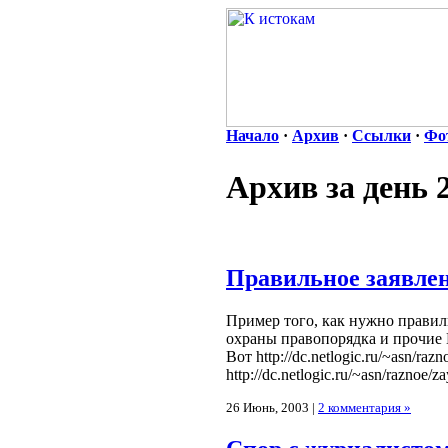
Начало
·
Архив
·
Ссылки
·
Фо
Архив за день 
Правильное заявле
Пример того, как нужно правил
охраны правопорядка и прочие
Вот http://dc.netlogic.ru/~asn/raz
http://dc.netlogic.ru/~asn/raznoe/
26 Июнь, 2003 |
2 комментария »