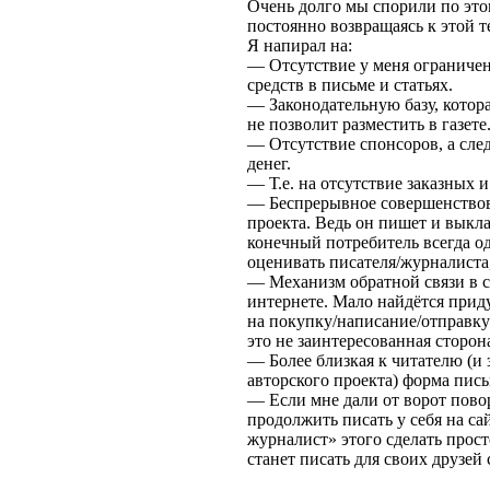
Очень долго мы спорили по этом
постоянно возвращаясь к этой т
Я напирал на:
— Отсутствие у меня ограниче
средств в письме и статьях.
— Законодательную базу, котора
не позволит разместить в газете
— Отсутствие спонсоров, а след
денег.
— Т.е. на отсутствие заказных 
— Беспрерывное совершенствов
проекта. Ведь он пишет и выкла
конечный потребитель всегда о
оценивать писателя/журналиста,
— Механизм обратной связи в с
интернете. Мало найдётся приду
на покупку/написание/отправку
это не заинтересованная сторона
— Более близкая к читателю (и 
авторского проекта) форма пись
— Если мне дали от ворот поворо
продолжить писать у себя на с
журналист» этого сделать прост
станет писать для своих друзей