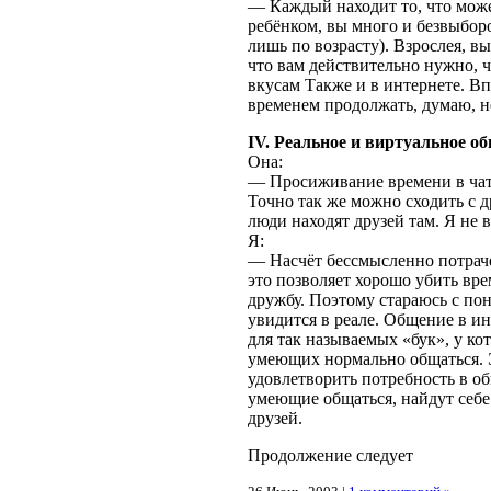
— Каждый находит то, что может
ребёнком, вы много и безвыбор
лишь по возрасту). Взрослея, в
что вам действительно нужно, ч
вкусам Также и в интернете. В
временем продолжать, думаю, н
IV. Реальное и виртуальное о
Она:
— Просиживание времени в чат
Точно так же можно сходить с д
люди находят друзей там. Я не 
Я:
— Насчёт бессмысленно потраче
это позволяет хорошо убить вре
дружбу. Поэтому стараюсь с по
увидится в реале. Общение в и
для так называемых «бук», у кот
умеющих нормально общаться. Э
удовлетворить потребность в о
умеющие общаться, найдут себе
друзей.
Продолжение следует