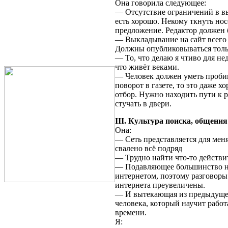
Она говорила следующее:
— Отсутствие ограничений в вы
есть хорошо. Некому ткнуть но
предложение. Редактор должен 
— Выкладывание на сайт всего 
Должны опубликовываться толь
— То, что делаю я чтиво для не
что живёт веками.
— Человек должен уметь пробив
поворот в газете, то это даже 
отбор. Нужно находить пути к 
стучать в двери.
III. Культура поиска, общения
Она:
— Сеть представляется для мен
свалено всё подряд
— Трудно найти что-то действи
— Подавляющее большинство на
интернетом, поэтому разговоры
интернета преувеличены.
— И вытекающая из предыдуще
человека, который научит работа
времени.
Я: