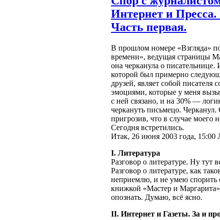
Спор с журналистом
Интернет и Пресса. 
Часть первая.
В прошлом номере «Взгляда» по
времени», ведущая страницы Ма
она черканула о писательнице. 
которой был примерно следующи
друзей, являет собой писателя 
эмоциями, которые у меня вызыв
с ней связано, и на 30% — логи
черкануть письмецо. Черканул. 
пригрозив, что в случае моего 
Сегодня встретились.
Итак, 26 июня 2003 года, 15:00
I. Литература
Разговор о литературе. Ну тут
Разговор о литературе, как тако
неприемлю, и не умею спорить 
книжкой «Мастер и Маргарита»,
опознать. Думаю, всё ясно.
II. Интернет и Газеты. За и пр