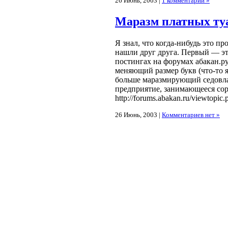
26 Июнь, 2003 |
1 комментарий »
Маразм платных ту
Я знал, что когда-нибудь это пр
нашли друг друга. Первый — э
постингах на форумах абакан.ру
меняющий размер букв (что-то я
больше маразмирующий седовла
предприятие, занимающееся со
http://forums.abakan.ru/viewtopic
26 Июнь, 2003 |
Комментариев нет »