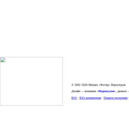
© 2002–2026 Михаил «Фостер» Верхотуров
Дизайн — компания «
Медиакухня
», движок
RSS
·
RSS комментарии
·
Правила посещения