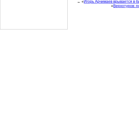
← «
Игорь Арчимаев врывается в б
«
Верхотуров: п