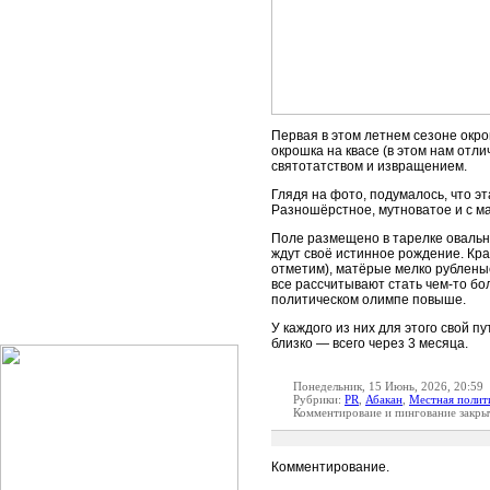
Первая в этом летнем сезоне окро
окрошка на квасе (в этом нам отл
святотатством и извращением.
Глядя на фото, подумалось, что э
Разношёрстное, мутноватое и с м
Поле размещено в тарелке оваль
ждут своё истинное рождение. Кра
отметим), матёрые мелко рублены
все рассчитывают стать чем-то бо
политическом олимпе повыше.
У каждого из них для этого свой 
близко — всего через 3 месяца.
Понедельник, 15 Июнь, 2026, 20:59
Рубрики:
PR
,
Абакан
,
Местная полит
Комментироваие и пингование закры
Комментирование.