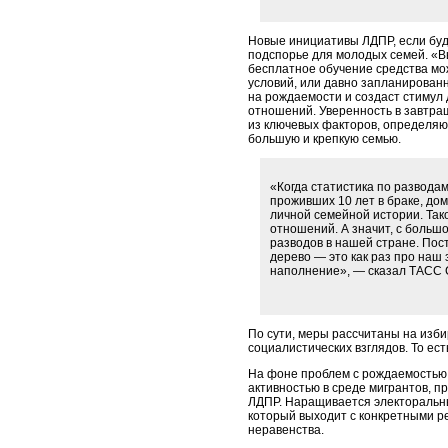
Новые инициативы ЛДПР, если бу
подспорье для молодых семей. «В
бесплатное обучение средства м
условий, или давно запланированн
на рождаемости и создаст стимул
отношений. Уверенность в завтра
из ключевых факторов, определяю
большую и крепкую семью.
«Когда статистика по разводам
проживших 10 лет в браке, до
личной семейной истории. Так
отношений. А значит, с больш
разводов в нашей стране. Пос
дерево — это как раз про наш 
наполнение», — сказал ТАСС 
По сути, меры рассчитаны на изб
социалистических взглядов. То ес
На фоне проблем с рождаемостью 
активностью в среде мигрантов, 
ЛДПР. Наращивается электоральны
который выходит с конкретными 
неравенства.