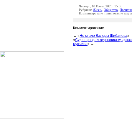
Четверг, 10 Июль, 2025, 15:36
Рубрики:
Жизнь
,
Общество
,
Политик
Комментироваие и пингование закры
Комментирование.
← «
Не стало Валеры Шибанова
»
«
Суд оправдал журналистку, дока
мужчина
» →