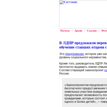
Начало
·
Архив
·
Ссылки
·
Фот
В ЛДПР предложили перево
обучение ставших отцами с
Это
предложение
, которое уже н
уровень социального неравенства.
Кроме того, руководитель ЛДПР Ле
бесплатно выдавать землю семьям
Соответствующий законопроект
н
России.
«Законопроектом предлагаетс
бесплатного предоставления 
земельных участков граждана
предполагает возможность пол
гражданами, которые состоят 
одного и более детей», — гово