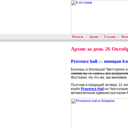
Начало
·
Архив
·
Ссылки
·
Фот
Архив за день 26 Октяб
Provence hall — поющая бло
Блогеры и блогерши! Твиттеряне и
никому вы не нужны, все разругали
Фостерия. Ну что же, как минимум, 
Поэтому в грядущий четверг, 31 ок
клубе
Provence Hall
на Чертыгашева
великолепным администратором Ана