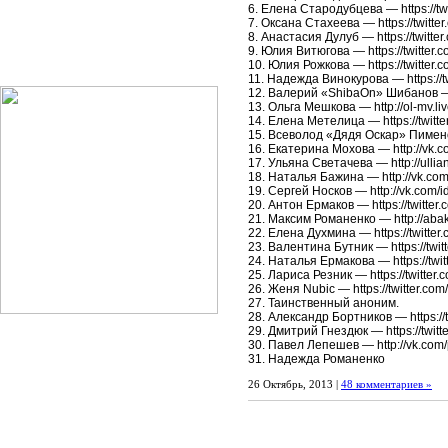
6. Елена Стародубцева — https://twi
7. Оксана Стахеева — https://twitt
8. Анастасия Дулуб — https://twitte
9. Юлия Витюгова — https://twitter.co
10. Юлия Рожкова — https://twitter.
11. Надежда Винокурова — https://
12. Валерий «ShibaOn» Шибанов — h
13. Ольга Мешкова — http://ol-mv.li
14. Елена Метелица — https://twitte
15. Всеволод «Дядя Оскар» Пименов 
16. Екатерина Мохова — http://vk.
17. Ульяна Светачева — http://ullian
18. Наталья Бажина — http://vk.co
19. Сергей Носков — http://vk.com/
20. Антон Ермаков — https://twitter
21. Максим Романенко — http://abak
22. Елена Духмина — https://twitter
23. Валентина Бутник — https://twit
24. Наталья Ермакова — https://twi
25. Лариса Резник — https://twitter
26. Женя Nubic — https://twitter.com
27. Таинственный аноним.
28. Александр Бортников — https://
29. Дмитрий Гнездюк — https://twit
30. Павел Лепешев — http://vk.com
31. Надежда Романенко
26 Октябрь, 2013 |
48 комментариев »