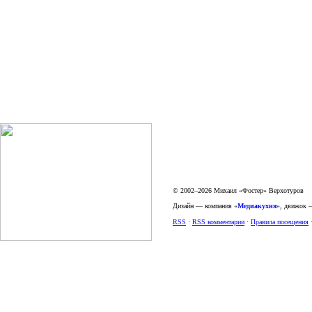
© 2002–2026 Михаил «Фостер» Верхотуров
Дизайн — компания «
Медиакухня
», движок
RSS
·
RSS комментарии
·
Правила посещения