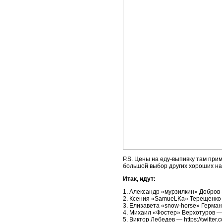
P.S. Цены на еду-выпивку там прим
большой выбор других хороших напи
Итак, идут:
1. Александр «мурзилкин» Добров — h
2. Ксения «SamueLKa» Терещенко — 
3. Елизавета «snow-horse» Герман —
4. Михаил «Фостер» Верхотуров — ht
5. Виктор Лебедев — https://twitte