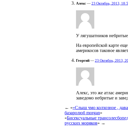
Алекс
—
23 Октябрь, 2013, 18:
У лягушатников небриты
На европейской карте еще
америкосов таковое являе
Георгий
—
23 Октябрь, 2013, 2
Алекс, это же атлас амери
заведомо небритые и заве
← «
«Слыш чмо колхозное , дава
базаролюб morgan
»
«
Бисексуальные трансолесбопе
русских моряков
» →