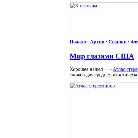
Начало
·
Архив
·
Ссылки
·
Фо
Мир глазами США
Хорошее нашёл — «
Атлас стер
сложен для среднестатистическ