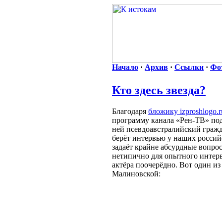
Начало
·
Архив
·
Ссылки
·
Фо
Кто здесь звезда?
Благодаря
бложику izproshlogo.r
программу канала «Рен-ТВ» под 
ней псевдоавстралийский граж
берёт интервью у наших российс
задаёт крайне абсурдные вопрос
нетипично для опытного интер
актёра поочерёдно. Вот один и
Малиновской: