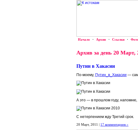
Начало
·
Архив
·
Ссылки
·
Фот
Архив за день 20 Март, 
Путин в Хакасии
По-моему,
Путин_в_Хакасии
— сам
А это — в прошлом году, напомню, 
С нетерпением жду Третий срок.
20 Март, 2011 |
17 комментариев »