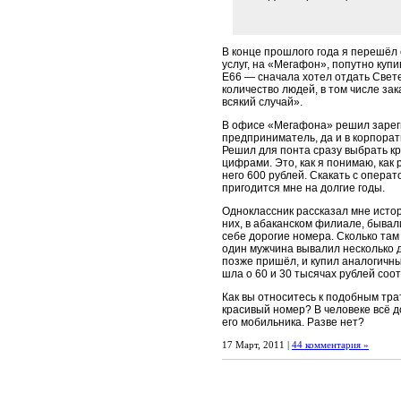
В конце прошлого года я перешёл 
услуг, на «Мегафон», попутно куп
E66 — сначала хотел отдать Свете
количество людей, в том числе за
всякий случай».
В офисе «Мегафона» решил зарегис
предприниматель, да и в корпора
Решил для понта сразу выбрать к
цифрами. Это, как я понимаю, как 
него 600 рублей. Скакать с опера
пригодится мне на долгие годы.
Одноклассник рассказал мне истор
них, в абаканском филиале, бывал
себе дорогие номера. Сколько там
один мужчина вывалил несколько д
позже пришёл, и купил аналогичны
шла о 60 и 30 тысячах рублей соо
Как вы относитесь к подобным тра
красивый номер? В человеке всё д
его мобильника. Разве нет?
17 Март, 2011 |
44 комментария »