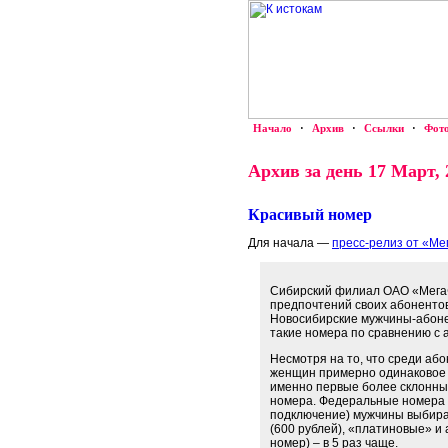
Начало
·
Архив
·
Ссылки
·
Фот
Архив за день 17 Март, 
Красивый номер
Для начала —
пресс-релиз от «М
Сибирский филиал ОАО «Мега
предпочтений своих абоненто
Новосибирские мужчины-абоне
такие номера по сравнению с
Несмотря на то, что среди аб
женщин примерно одинаковое 
именно первые более склонны 
номера. Федеральные номера 
подключение) мужчины выбира
(600 рублей), «платиновые» и
номер) – в 5 раз чаще.