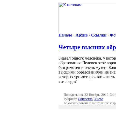
Начало
·
Архив
·
Ссылки
·
Фо
Четыре высших обр
Знавал одного человека, у кото
образования. Человек этот воров
безграмотен и очень мутен. Бол
высшими образованиями не знаю
которых три-четыре-пять-шесть
эти люди?
Понедельник, 22 Ноябрь, 2010, 3:1
Рубрики:
Общество
,
Учеба
Комментироваие и пингование зак