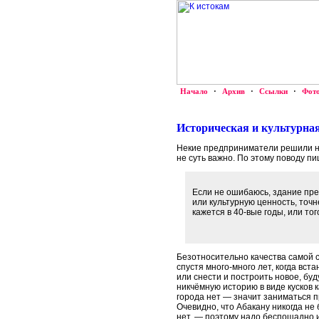
Начало
·
Архив
·
Ссылки
·
Фот
Историческая и культурная
Некие предприниматели решили на
не суть важно. По этому поводу п
Если не ошибаюсь, здание пре
или культурную ценность, точ
кажется в 40-вые годы, или то
Безотносительно качества самой с
спустя много-много лет, когда вст
или снести и построить новое, бу
никчёмную историю в виде кусков 
города нет — значит заниматься
Очевидно, что Абакану никогда не
нет, — поэтому надо беспощадно и