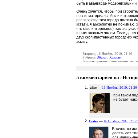
быть в авангарде модернизации и
Очень хочется, чтобы при строит
новые материалы, были интересны
развивающегося города должно бы
кстати, я абсолютно не понимаю, з
что ещё интереснее), как в случа
и выставочным залом. Если денег 
двух скопипастенных городских у
эскизу.
Вторник, 16 Ноябрь, 2010, 21:10
Рубрики:
Абакан
,
Хакасия
Комментироваие и пингование закры
5 комментариев на «Истори
alice
—
16 Ноябрь, 2010, 21:20
при таком под
не будет нико
Foster
—
16 Ноябрь, 2010, 21:2
В качестве ис
десять лет то
для машин-де