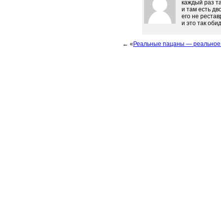
каждый раз т
и там есть дв
его не реста
и это так обид
← «
Реальные пацаны — реальное