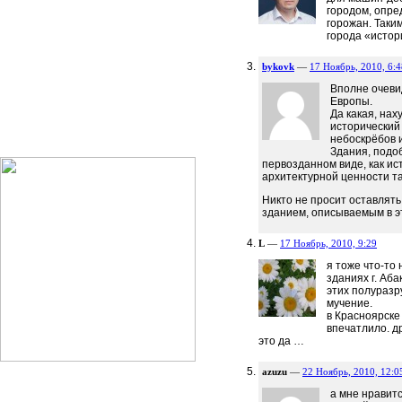
городом, опре
горожан. Таки
города «истор
bykovk
—
17 Ноябрь, 2010, 6:4
Вполне очевид
Европы.
Да какая, нах
исторический 
небоскрёбов 
Здания, подо
первозданном виде, как ис
архитектурной ценности та
Никто не просит оставлять
зданием, описываемым в эт
L
—
17 Ноябрь, 2010, 9:29
я тоже что-то
зданиях г. Аба
этих полуразр
мучение.
в Красноярске
впечатлило. д
это да …
azuzu
—
22 Ноябрь, 2010, 12:0
а мне нравит