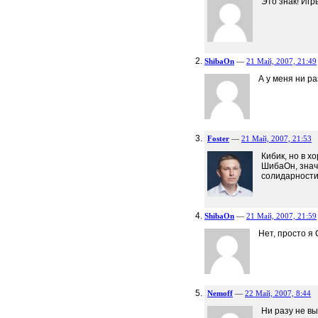
Это знак! Игр
ShibaOn
—
21 Май, 2007, 21:49
А у меня ни р
Foster
—
21 Май, 2007, 21:53
Кибик, но в хо
ШибаОн, значи
солидарности 
ShibaOn
—
21 Май, 2007, 21:59
Нет, просто я С
Nemoff
—
22 Май, 2007, 8:44
Ни разу не вы