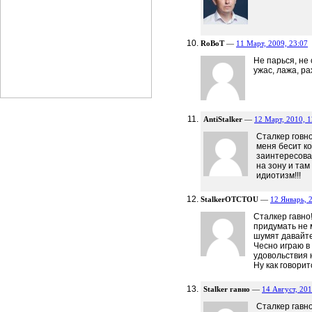
RoBoT
—
11 Март, 2009, 23:07
Не парься, не 
ужас, лажа, р
AntiStalker
—
12 Март, 2010, 1
Сталкер говн
меня бесит к
заинтересова
на зону и там 
идиотизм!!!
StalkerOTCTOU
—
12 Январь, 
Сталкер гавно
придумать не м
шумят давайте
Чесно играю в 
удовольствия 
Ну как говорит
Stalker гавно
—
14 Август, 201
Сталкер гавно