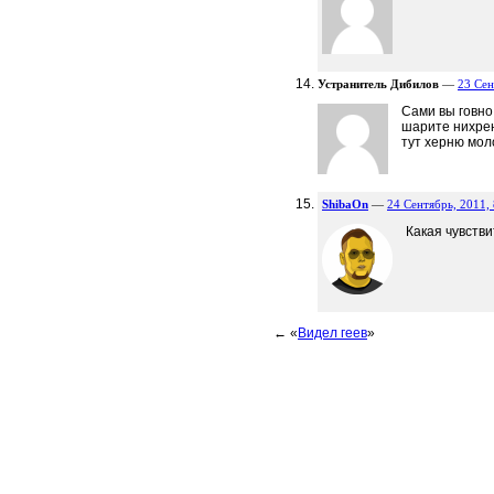
Устранитель Дибилов
—
23 Сен
Сами вы говно
шарите нихрен
тут херню мол
ShibaOn
—
24 Сентябрь, 2011, 
Какая чувств
← «
Видел геев
»