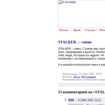
Начало
·
Архив
·
Ссылки
·
Фот
STALKER — говно
STALKER – говно. Ставлю уже трети
баги, приводящие к вылету. Озаб
себе люди, которые его ждали: «И 
проблемы с оптимизацией у «наши
А в неработоспособное говно я игр
Понедельник, 21 Май, 2007, 20:53
Рубрики:
Игры
,
Нгауэзианцы
Комментироваие и пингование закры
15 комментариев на «STA
kibik
—
21 Май, 2007, 21:27