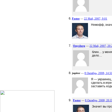
Foster
—
22 Май, 2007, 9:01
Немофф, значи
Onyxberg
—
22 Май, 2007, 20:
блин… у меня
дело…
jupiter
—
8 Октябрь, 2008, 14:5
Я — украинец,
сделать в игре
заставить ходи
Foster
—
8 Октябрь, 2008, 20:1
Значит вы про