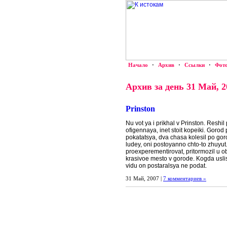
Начало
·
Архив
·
Ссылки
·
Фот
Архив за день 31 Май, 2
Prinston
Nu vot ya i prikhal v Prinston. Reshil
ofigennaya, inet stoit kopeiki. Gorod
pokatatsya, dva chasa kolesil po go
ludey, oni postoyanno chto-to zhuyut. 
proexperementirovat, pritormozil u 
krasivoe mesto v gorode. Kogda usli
vidu on postaralsya ne podat.
31 Май, 2007 |
7 комментариев »