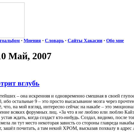
тоальбом
·
Мнения
·
Словарь
·
Сайты Хакасии
·
Обо мне
10 Май, 2007
трит вглубь
тейших – она искренняя и одновременно смешная в своей глупос
0, ибо остальные 9 – это просто высасывание мозга через прочте
ё, что, на мой взгляд, интересно сейчас на накабе – это эмоцион
ние всяких форумных лиц. «За что я не люблю или люблю Кайзе
 устав ждать, когда создаст кто-нибудь. Создал, видимо, после т
мела ли тут место некоторая зависть со стороны главреда накабы
т, зашёл почитать, а там некий ХРОМ, высказав похвалу в адре