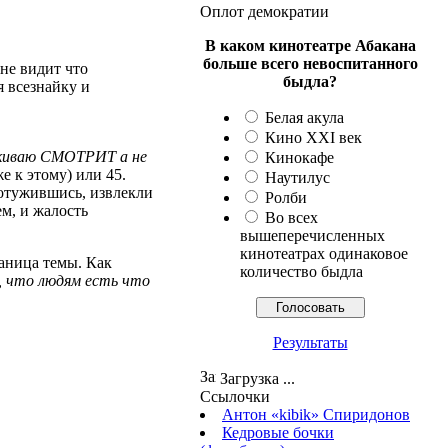
Оплот демократии
В каком кинотеатре Абакана
больше всего невоспитанного
е видит что
быдла?
я всезнайку и
Белая акула
Кино XXI век
киваю СМОТРИТ а не
Кинокафе
е к этому) или 45.
Наутилус
потужившись, извлекли
Ролби
ем, и жалость
Во всех
вышеперечисленных
кинотеатрах одинаковое
раница темы. Как
количество быдла
, что людям есть что
Результаты
Загрузка ...
Ссылочки
Антон «kibik» Спиридонов
Кедровые бочки