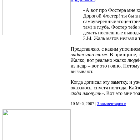
«А вот про Фостера мне хо
Дорогой Фостер! ты бы зн
самоуверенныйэгоцентри
там) в глубь. Фостер тебе
делать поспешные вывод
З.Ы. Жаль матов нельзя а 
Представляю, с каким упоением
видит что там
». В принципе, 
Жалко, вот реально жалко люде
из недр – вот это говно. Потом
вызывают.
Когда дописал эту заметку, и у
оказалось, спустя полгода, Кай
сюда плюнуть
». Вот это мне т
10 Май, 2007 |
3 комментария »