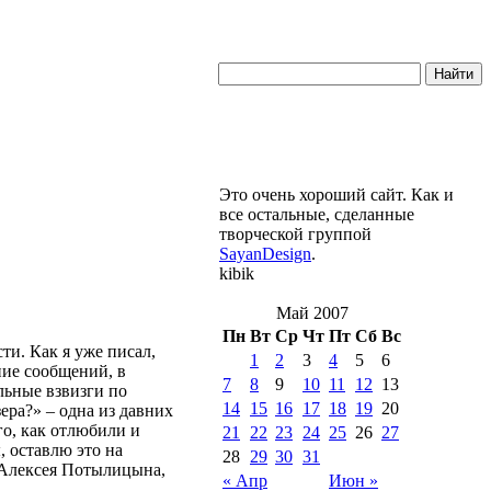
Это очень хороший сайт. Как и
все остальные, сделанные
творческой группой
SayanDesign
.
kibik
Май 2007
Пн
Вт
Ср
Чт
Пт
Сб
Вс
ти. Как я уже писал,
1
2
3
4
5
6
ние сообщений, в
7
8
9
10
11
12
13
альные взвизги по
14
15
16
17
18
19
20
ра?» – одна из давних
ого, как отлюбили и
21
22
23
24
25
26
27
, оставлю это на
28
29
30
31
с Алексея Потылицына,
« Апр
Июн »