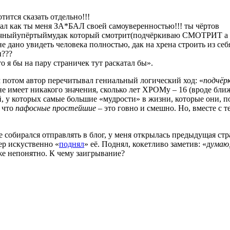
тится сказать отдельно!!!
ал как ты меня ЗА*БАЛ своей самоуверенностью!!! ты чёртов
чныйупёртыймудак который смотрит(подчёркиваю СМОТРИТ а н
 не дано увидеть человека полностью, дак на хрена строить из себ
ы???
то я бы на пару страничек тут раскатал бы».
 потом автор перечитывал гениальный логический ход: «
подчёр
не имеет никакого значения, сколько лет ХРОМу – 16 (вроде ближ
й, у которых самые большие «мудрости» в жизни, которые они, 
у что
пафосные простейшие
– это говно и смешно. Но, вместе с т
же собирался отправлять в блог, у меня открылась предыдущая ст
зер искуственно «
поднял
» её. Поднял, кокетливо заметив: «д
умаю
оже непонятно. К чему заигрывание?