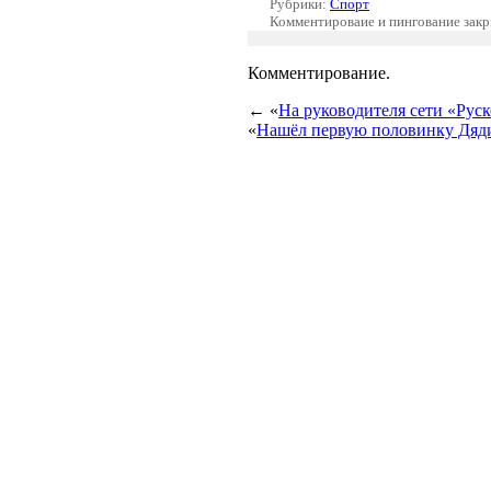
Рубрики:
Спорт
Комментироваие и пингование зак
Комментирование.
← «
На руководителя сети «Руск
«
Нашёл первую половинку Дяд