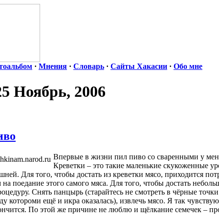
тоальбом
·
Мнения
·
Словарь
·
Сайты Хакасии
·
Обо мне
25 Ноябрь, 2006
иво
Впервые в жизни пил пиво со сваренными у меня
Креветки – это такие маленькие скукоженные у
ешней. Для того, чтобы достать из креветки мясо, приходится по
м на поедание этого самого мяса. Для того, чтобы достать неболь
цедуру. Снять панцырь (старайтесь не смотреть в чёрные точки 
у котороми ещё и икра оказалась), извлечь мясо. Я так чувствую
ончится. По этой же причине не люблю и щёлкание семечек – про