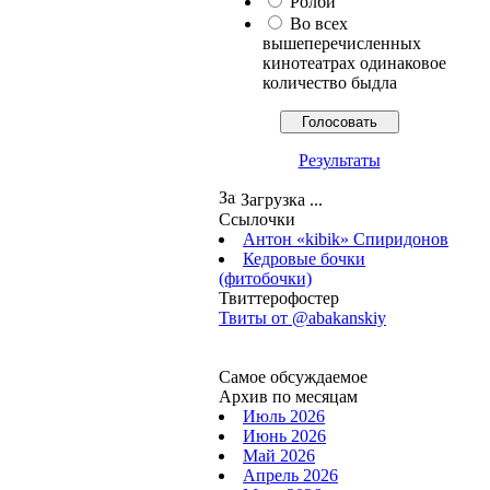
Ролби
Во всех
вышеперечисленных
кинотеатрах одинаковое
количество быдла
Результаты
Загрузка ...
Ссылочки
Антон «kibik» Спиридонов
Кедровые бочки
(фитобочки)
Твиттерофостер
Твиты от ‎@abakanskiy
Самое обсуждаемое
Архив по месяцам
Июль 2026
Июнь 2026
Май 2026
Апрель 2026