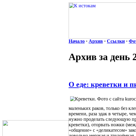
Начало
·
Архив
·
Ссылки
·
Фо
Архив за день 
О еде: креветки и п
маленьких раков, только без кл
времени, раза эдак в четыре, че
нужно проделать следующую про
креветки), оторвать ножки (межд
«общение» с «деликатесом» зак
довольно мерзкая и трудоёмкая.