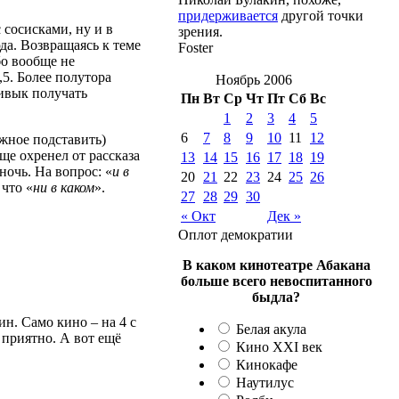
придерживается
другой точки
 сосисками, ну и в
зрения.
да. Возвращаясь к теме
Foster
бо вообще не
,5. Более полутора
Ноябрь 2006
ривык получать
Пн
Вт
Ср
Чт
Пт
Сб
Вс
1
2
3
4
5
6
7
8
9
10
11
12
жное подставить)
бще охренел от рассказа
13
14
15
16
17
18
19
ночь. На вопрос: «
и в
20
21
22
23
24
25
26
 что «
ни в каком
».
27
28
29
30
« Окт
Дек »
Оплот демократии
В каком кинотеатре Абакана
больше всего невоспитанного
быдла?
н. Само кино – на 4 с
Белая акула
 приятно. А вот ещё
Кино XXI век
Кинокафе
Наутилус