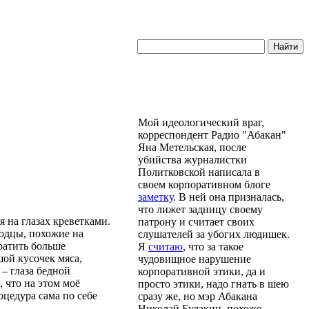
Мой идеологический враг,
корреспондент Радио "Абакан"
Яна Метельская, после
убийства журналистки
Политковской написала в
своем корпоративном блоге
заметку
. В ней она призналась,
что лижет задницу своему
 на глазах креветками.
патрону и считает своих
родцы, похожие на
слушателей за убогих людишек.
тратить больше
Я
считаю
, что за такое
шой кусочек мяса,
чудовищное нарушение
– глаза бедной
корпоративной этики, да и
, что на этом моё
просто этики, надо гнать в шею
цедура сама по себе
сразу же, но мэр Абакана
Николай Булакин, похоже,