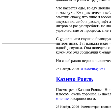
Что касается еды, то еду люблю
таком духе. Ем практически всё
заметки скажу, что пиво я вооб
закусываю, либо в расход идёт 
литров за раз употреблять не л
удовольствие от процесса, а не
С удивлением слушаю бравирующ
литров пива. Тут плакать надо –
одной девушки. Она поведела о 
каком же она состоянии к конц
Но я всё равно верю в человече
25 Ноябрь, 2006 |
8 комментариев »
Казино Рояль
Посмотрел «Казино Рояль». Нов
плюсом, очень хорошее. В начал
мнение
оскароносного.
25 Ноябрь, 2006 |
Комментарии
к запис