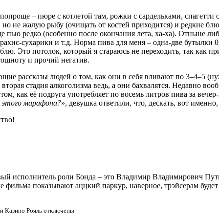
 попроще – пюре с котлетой там, рожки с сардельками, спагетти с
, но не жалую рыбу (очищать от костей приходится) и редкие блю
ще пью редко (особенно после окончания лета, ха-ха). Отныне ли
арахис-сухарики и т.д. Норма пива для меня – одна-две бутылки 0
юблю. Это потолок, который я стараюсь не переходить, так как п
 тошноту и прочий негатив.
ие рассказы людей о том, как они в себя вливают по 3–4–5 (ну
 вторая стадия алкоголизма ведь, а они бахвалятся. Недавно воо
том, как её подруга употребляет по восемь литров пива за вечер-
у этого марафона?
», девушка ответили, что, дескать, вот именно,
ство!
ый исполнитель роли Бонда – это Владимир Владимирович Пути
е фильма показывают аццкий паркур, наверное, трэйсерам будет
и Казино Рояль
отключены