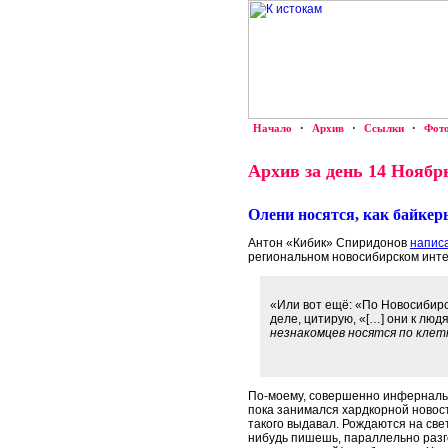
Начало
·
Архив
·
Ссылки
·
Фот
Архив за день 14 Ноябрь
Олени носятся, как байкер
Антон «Кибик» Спиридонов
напис
региональном новосибирском инте
«Или вот ещё: «По Новосибирс
деле, цитирую, «[…] они к лю
незнакомцев носятся по клет
По-моему, совершенно инфернальн
пока занимался хардкорной новос
такого выдавал. Рождаются на свет 
нибудь пишешь, параллельно разг