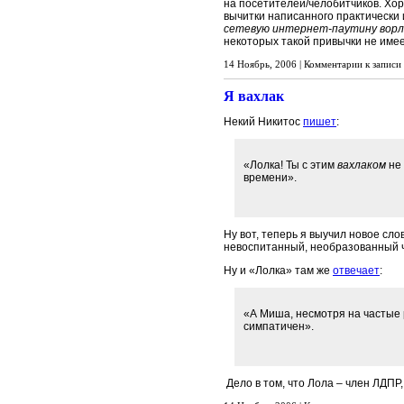
на посетителей/челобитчиков. Хо
вычитки написанного практически 
сетевую интернет-паутину ворлд
некоторых такой привычки не имее
14 Ноябрь, 2006 |
Комментарии
к записи
Я вахлак
Некий Никитос
пишет
:
«Лолка! Ты с этим
вахлаком
не 
времени».
Ну вот, теперь я выучил новое сло
невоспитанный, необразованный 
Ну и «Лолка» там же
отвечает
:
«А Миша, несмотря на частые 
симпатичен».
Дело в том, что Лола – член ЛДПР