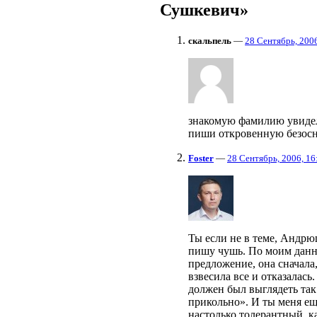
Сушкевич»
скальпель
—
28 Сентябрь, 2006
знакомую фамилию увидел.
пиши откровенную безосн
Foster
—
28 Сентябрь, 2006, 16
Ты если не в теме, Андрю
пишу чушь. По моим данн
предложение, она сначала,
взвесила все и отказалас
должен был выглядеть так:
прикольно». И ты меня ещ
настолько толерантный, к