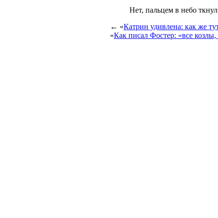
Нет, пальцем в небо ткнул
← «
Катрин удивлена: как же тут
«
Как писал Фостер: «все козлы,