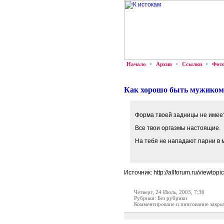
Начало
·
Архив
·
Ссылки
·
Фот
Как хорошо быть мужиком
Форма твоей задницы не имеет
Все твои оргазмы настоящие.
На тебя не нападают парни в 
Источник: http://allforum.ru/viewtop
Четверг, 24 Июль, 2003, 7:36
Рубрики: Без рубрики
Комментироваие и пингование закры