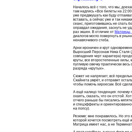
Началось всё с того, что мы, доех
там надпись «Все билеты на 22:00 
уже предвкушать как буду отпаива
вставать, а сейчас уже и так ника
сеанс, приготовившись не спать б
оправдал ожидания, заснуть не уд
раз экшен. В отличие от
Матрицы, 
диалогов могло повергнуть в унын
ненавязчивого стеба.
Арни ироничен и крут одновременно
Выросший Персонаж Ника Сталя (
совпадения черт характера) прод
круты, все второстепенные хилы, 
пугливую овечку практически весь
разряда «крутых».
Сюжет не напрягает, всё предельн
Скайнета умрёт, и отправит остал
чтобы помочь хироесам. Всё сдела
А ещё налицо тенденция: почему-
охаять, сказать, что он отстой. Хо
отчего раньше бы писались кипят
и спецэффекты и ориентированнос
на попсу).
Резюме: мне понравилось. Но это 
которой хочется посмотреть ещё и 
Матрица имеет нас, а не Терминат