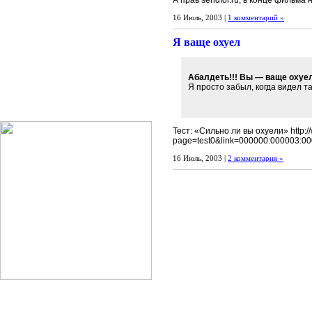
А прав sendfor.ru, в конце фильма
16 Июль, 2003 |
1 комментарий »
Я ваще охуел
Абалдеть!!! Вы — ваще охуе
Я просто забыл, когда видел т
Тест: «Сильно ли вы охуели» http://
page=test0&link=000000:000003:0
16 Июль, 2003 |
2 комментария »