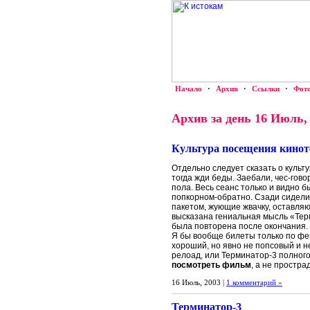
Начало
·
Архив
·
Ссылки
·
Фот
Архив за день 16 Июль,
Культура посещения кинот
Отдельно следует сказать о культ
тогда жди беды. Заебали, чес-говор
пола. Весь сеанс только и видно 
попкорном-обратно. Сзади сидел
пакетом, жующие жвачку, оставля
высказана гениальная мысль «Тер
была повторена после окончания.
Я бы вообще билеты только по фе
хороший, но явно не попсовый и н
релоад, или Терминатор-3 полного 
посмотреть фильм
, а не простра
16 Июль, 2003 |
1 комментарий »
Терминатор-3