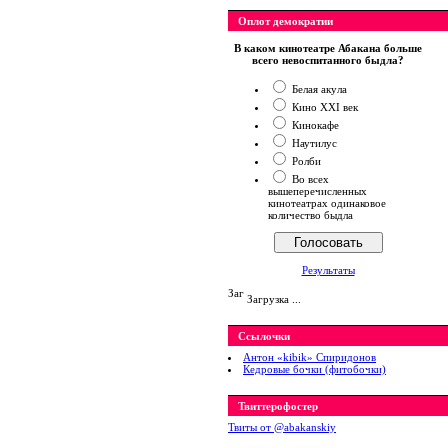
Оплот демократии
В каком кинотеатре Абакана больше
всего невоспитанного быдла?
Белая акула
Кино XXI век
Кинокафе
Наутилус
Ролби
Во всех
вышеперечисленных
кинотеатрах одинаковое
количество быдла
Результаты
Загрузка ...
Ссылочки
Антон «kibik» Спиридонов
Кедровые бочки (фитобочки)
Твиттерофостер
Твиты от ‎@abakanskiy