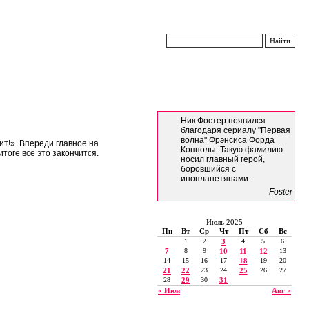
Ник Фостер появился
благодаря сериалу "Первая
волна" Фрэнсиса Форда
ит!». Впереди главное на
Копполы. Такую фамилию
тоге всё это закончится.
носил главный герой,
боровшийся с
инопланетянами.
Foster
Июль 2025
Пн
Вт
Ср
Чт
Пт
Сб
Вс
1
2
3
4
5
6
7
8
9
10
11
12
13
14
15
16
17
18
19
20
21
22
23
24
25
26
27
28
29
30
31
« Июн
Авг »