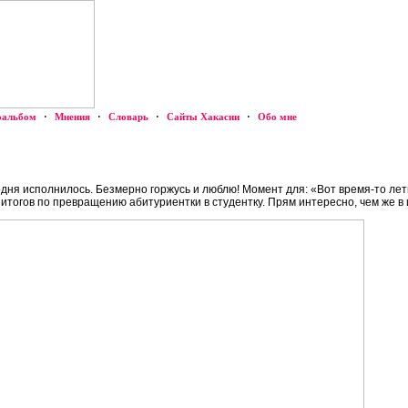
оальбом
·
Мнения
·
Словарь
·
Сайты Хакасии
·
Обо мне
годня исполнилось. Безмерно горжусь и люблю! Момент для: «Вот время-то лет
тогов по превращению абитуриентки в студентку. Прям интересно, чем же в и