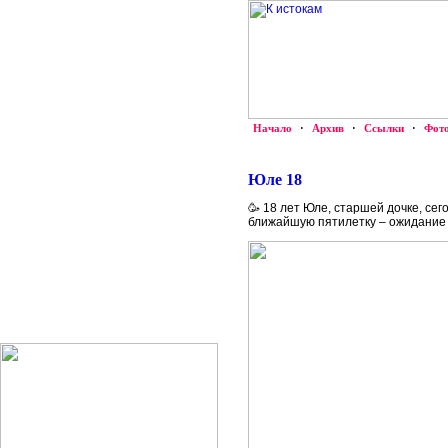
Начало
·
Архив
·
Ссылки
·
Фот
Юле 18
🥳 18 лет Юле, старшей дочке, се
ближайшую пятилетку – ожидание и