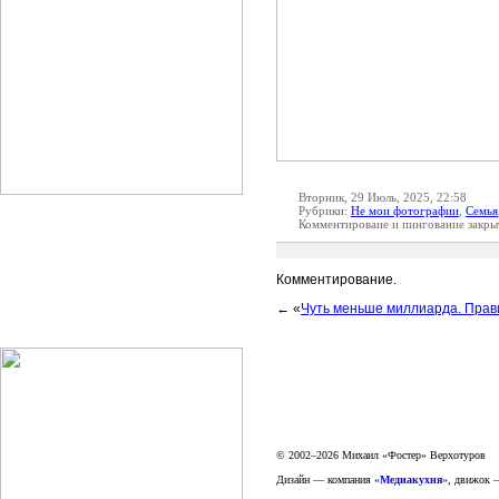
Вторник, 29 Июль, 2025, 22:58
Рубрики:
Не мои фотографии
,
Семья
Комментироваие и пингование закры
Комментирование.
← «
Чуть меньше миллиарда. Прав
© 2002–2026 Михаил «Фостер» Верхотуров
Дизайн — компания «
Медиакухня
», движок