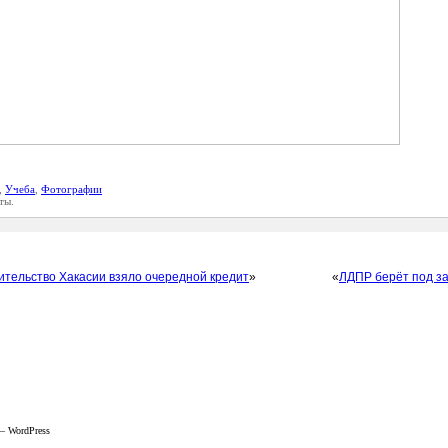
,
Учеба
,
Фотографии
ты.
ительство Хакасии взяло очередной кредит
»
«
ЛДПР берёт под за
 —
WordPress