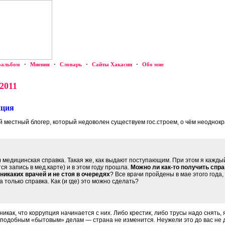
оальбом
·
Мнения
·
Словарь
·
Сайты Хакасии
·
Обо мне
 2011
пция
ий местный блогер, который недоволен существуем гос.строем, о чём неоднокр
 медицинская справка. Такая же, как выдают поступающим. При этом я каждый
я запись в мед.карте) и в этом году прошла.
Можно ли как-то получить спра
никаких врачей и не стоя в очередях
? Все врачи пройдены в мае этого года
 только справка. Как (и где) это можно сделать?
как, что коррупция начинается с них. Либо крестик, либо трусы надо снять, 
к подобным «бытовым» делам — страна не изменится. Неужели это до вас не 