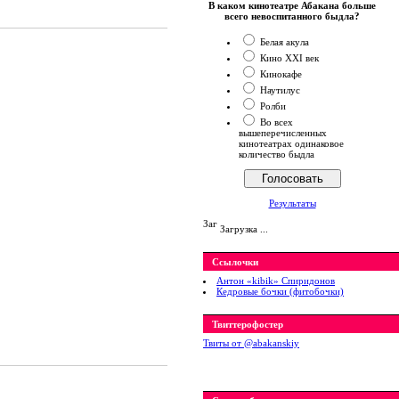
В каком кинотеатре Абакана больше
всего невоспитанного быдла?
Белая акула
Кино XXI век
Кинокафе
Наутилус
Ролби
Во всех
вышеперечисленных
кинотеатрах одинаковое
количество быдла
Результаты
Загрузка ...
Ссылочки
Антон «kibik» Спиридонов
Кедровые бочки (фитобочки)
Твиттерофостер
Твиты от ‎@abakanskiy