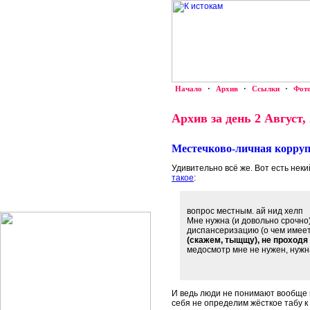
Начало
·
Архив
·
Ссылки
·
Фот
Архив за день 2 Август,
Местечково-личная корру
Удивительно всё же. Вот есть нек
такое
:
вопрос местным. ай нид хелп
Мне нужна (и довольно срочно)
диспансеризацию (о чем имеетс
(скажем, тыщщу), не проходя 
медосмотр мне не нужен, нужна
И ведь люди не понимают вообще ни
себя не определим жёсткое табу 