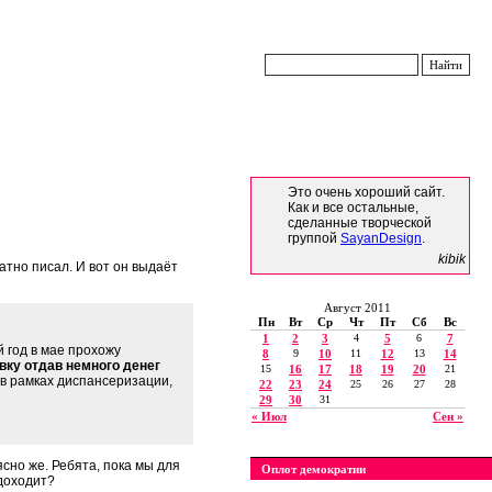
Это очень хороший сайт.
Как и все остальные,
сделанные творческой
группой
SayanDesign
.
kibik
атно писал. И вот он выдаёт
Август 2011
Пн
Вт
Ср
Чт
Пт
Сб
Вс
1
2
3
4
5
6
7
 год в мае прохожу
8
9
10
11
12
13
14
вку отдав немного денег
15
16
17
18
19
20
21
, в рамках диспансеризации,
22
23
24
25
26
27
28
29
30
31
« Июл
Сен »
ясно же. Ребята, пока мы для
Оплот демократии
доходит?