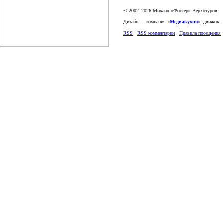
© 2002–2026 Михаил «Фостер» Верхотуров
Дизайн — компания «
Медиакухня
», движок
RSS
·
RSS комментарии
·
Правила посещения