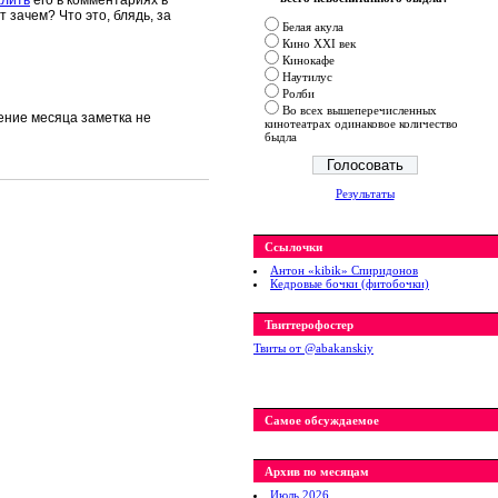
алить
его в комментариях в
 зачем? Что это, блядь, за
Белая акула
Кино XXI век
Кинокафе
Наутилус
Ролби
Во всех вышеперечисленных
чение месяца заметка не
кинотеатрах одинаковое количество
быдла
Результаты
Ссылочки
Антон «kibik» Спиридонов
Кедровые бочки (фитобочки)
Твиттерофостер
Твиты от ‎@abakanskiy
Самое обсуждаемое
Архив по месяцам
Июль 2026