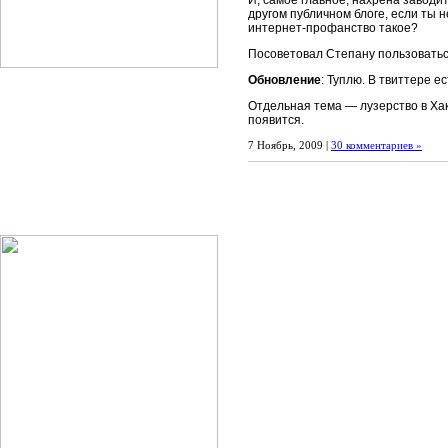
И, самое главное, нахрена заводит
другом публичном блоге, если ты н
интернет-профанство такое?
Посоветовал Степану пользоватьс
Обновление
: Туплю. В твиттере е
Отдельная тема — лузерство в Хак
появится.
7 Ноябрь, 2009 |
30 комментариев »