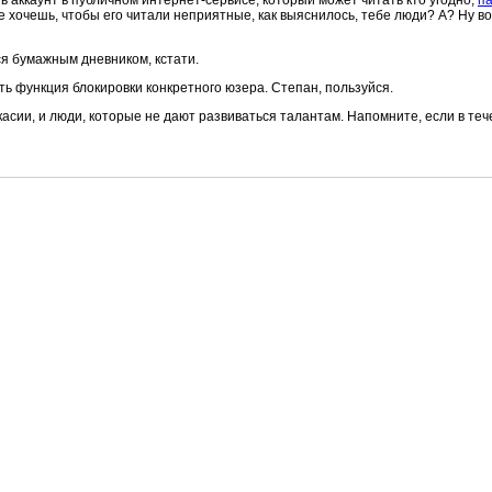
ь аккаунт в публичном интернет-сервисе, который может читать кто угодно,
п
е хочешь, чтобы его читали неприятные, как выяснилось, тебе люди? А? Ну вот
я бумажным дневником, кстати.
сть функция блокировки конкретного юзера. Степан, пользуйся.
асии, и люди, которые не дают развиваться талантам. Напомните, если в те