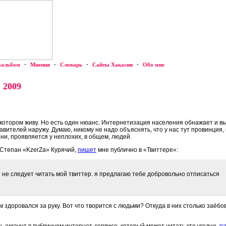
оальбом
·
Мнения
·
Словарь
·
Сайты Хакасии
·
Обо мне
 2009
в котором живу. Но есть один нюанс. Интернетизация населения обнажает и 
авителей наружу. Думаю, никому не надо объяснять, что у нас тут провинция,
ни, проявляется у неплохих, в общем, людей.
 Степан «KzerZa» Курячий,
пишет
мне публично в «Твиттере»:
 не следует читать мой твиттер. я предлагаю тебе добровольно отписаться
м здоровался за руку. Вот что творится с людьми? Откуда в них столько заёбо