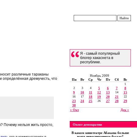
Я - самый популярный
блогер хакаснета в
республике.
выносит различные тараканы
Ноябрь 2009
 и определённая дремучесть, что
Пн
Вт
Ср
Чт
Пт
Сб
Вс
1
2
3
4
5
6
7
8
9
10
11
12
13
14
15
16
17
18
19
20
21
22
23
24
25
26
27
28
29
30
« Окт
Дек »
в? Почему нельзя жить просто,
Оплот демократии
В каком кинотеатре Абакана больше
всего невоспитанного быдла?