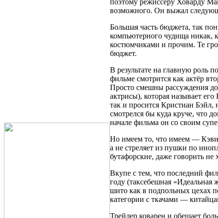
поэтому режиссёру Ховарду Ма
возможного. Он выжал следующ
Большая часть бюджета, так пон
компьютерного чудища никак, к
костюмчиками и прочим. Те гро
бюджет.
В результате на главную роль 
фильме смотрится как актёр вто
Просто смешны рассуждения до
актрисы), которая называет его
так и просится Кристиан Бэйл,
смотрелся бы куда круче, что до
начале фильма он со своим супе
Но имеем то, что имеем — Кэви
а не стреляет из пушки по ино
бутафорские, даже говорить не х
Вкупе с тем, что последний фи
году (таксебешная «Идеальная ж
шито как в подпольных цехах 
категории с ткачами — китайца
Трейлер коварен и обещает боль