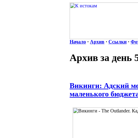
Начало
·
Архив
·
Ссылки
·
Фо
Архив за день 
Викинги: Адский ме
маленького бюджет