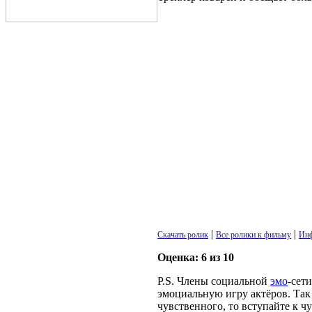
|
|
Скачать ролик
Все ролики к фильму
Ин
Оценка: 6 из 10
P.S. Члены социальной
эмо
-сет
эмоциальную игру актёров. Так 
чувственного, то вступайте к чу