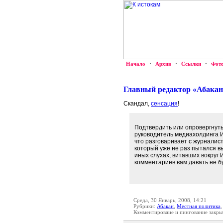
Начало
·
Архив
·
Ссылки
·
Фот
Главный редактор «Абакан
Скандал,
сенсация
!
Подтвердить или опровергнуть
руководитель медиахолдинга И
что разговаривает с журналис
который уже не раз пытался в
иных слухах, витавших вокруг 
комментариев вам давать не бу
Среда, 30 Январь, 2008, 14:21
Рубрики:
Абакан
,
Местная политика
Комментироваие и пингование закры