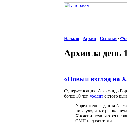
Начало
·
Архив
·
Ссылки
·
Фо
Архив за день 
«Новый взгляд на 
Супер-сенсация! Александр Бор
более 10 лет,
уходит
с этого рын
Учредитель издания Алек
пора уходить с рынка печ
Хакасии появляются перв
СМИ над газетами.