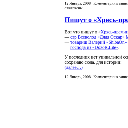
12 Январь, 2008 |
Комментарии
к запис
отключены
Пишут о «Хрясь-пр
Вот что пишут о «
Хрясь-премии
—
сэр Всеволод «Дядя Оскар»
—
товарищ Валерий «ShibaOn
—
господа из «DozoR.Lite»
.
У последних нет уникальной сс
сохраняю сюда, для истории:
(далее…)
12 Январь, 2008 |
Комментарии
к запи