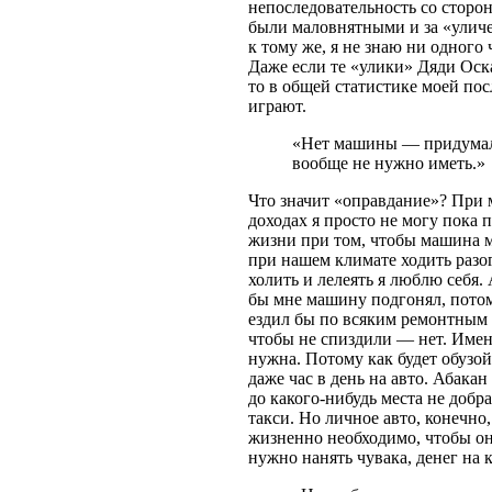
непоследовательность со сторо
были маловнятными и за «уличен
к тому же, я не знаю ни одного
Даже если те «улики» Дяди Оск
то в общей статистике моей по
играют.
«Нет машины — придумал 
вообще не нужно иметь.»
Что значит «оправдание»? При
доходах я просто не могу пока 
жизни при том, чтобы машина м
при нашем климате ходить разогр
холить и лелеять я люблю себя.
бы мне машину подгонял, потом 
ездил бы по всяким ремонтным д
чтобы не спиздили — нет. Имен
нужна. Потому как будет обузой
даже час в день на авто. Абакан
до какого-нибудь места не доб
такси. Но личное авто, конечно
жизненно необходимо, чтобы она
нужно нанять чувака, денег на к