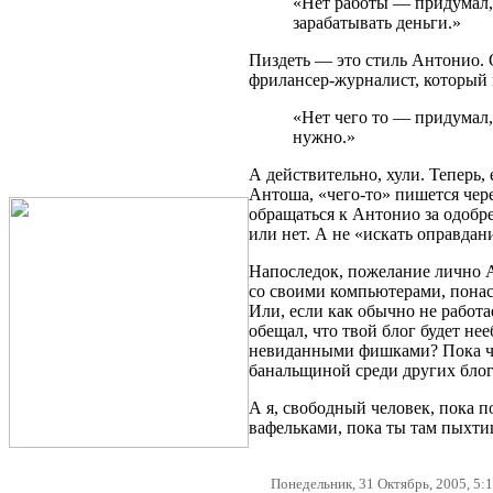
«Нет работы — придумал,
зарабатывать деньги.»
Пиздеть — это стиль Антонио. О
фрилансер-журналист, который 
«Нет чего то — придумал,
нужно.»
А действительно, хули. Теперь, 
Антоша, «чего-то» пишется чер
обращаться к Антонио за одобр
или нет. А не «искать оправдан
Напоследок, пожелание лично 
со своими компьютерами, понас
Или, если как обычно не работ
обещал, что твой блог будет не
невиданными фишками? Пока чт
банальщиной среди других блог
А я, свободный человек, пока п
вафельками, пока ты там пыхти
Понедельник, 31 Октябрь, 2005, 5: