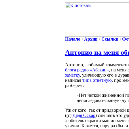
Начало
·
Архив
·
Ссылки
·
Фо
Антонио на меня об
Антонио, любимый комментато
блога радио «Абакан»
, на меня
заметку
, уличающую его в дурак
написал
типа ответную
, про ме
разберём:
«Нет четкой жизненной п
непоследовательнную чуш
Уж от кого, так от придворной
((с)
Дядя Оскар
) слышать это уд
любитель окраски машин меня н
уличил. Кажется, пару раз был