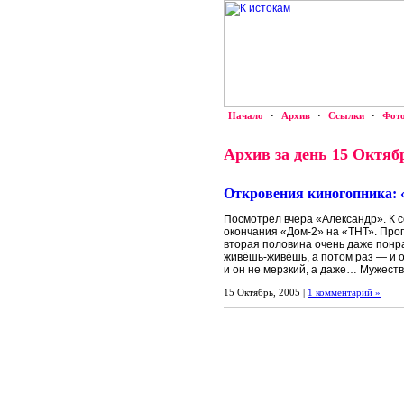
Начало
·
Архив
·
Ссылки
·
Фот
Архив за день 15 Октяб
Откровения киногопника: 
Посмотрел вчера «Александр». К с
окончания «Дом-2» на «ТНТ». Проп
вторая половина очень даже понра
живёшь-живёшь, а потом раз — и от
и он не мерзкий, а даже… Мужест
15 Октябрь, 2005 |
1 комментарий »