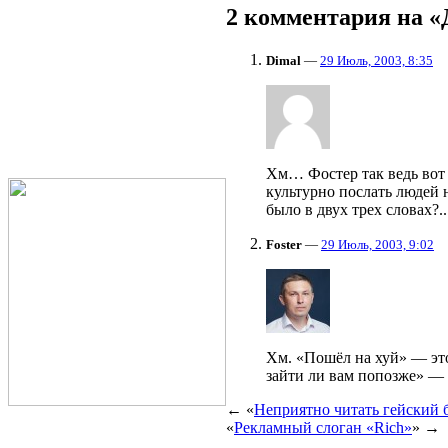
2 комментария на 
Dimal
—
29 Июль, 2003, 8:35
Хм… Фостер так ведь вот э
культурно послать людей н
было в двух трех словах?..
Foster
—
29 Июль, 2003, 9:02
Хм. «Пошёл на хуй» — это 
зайти ли вам попозже» —
← «
Неприятно читать гейский б
«
Рекламный слоган «Rich»
» →