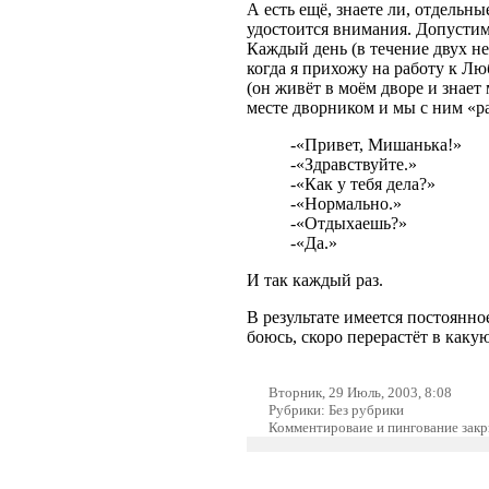
А есть ещё, знаете ли, отдельн
удостоится внимания. Допустим
Каждый день (в течение двух не
когда я прихожу на работу к Лю
(он живёт в моём дворе и знает 
месте дворником и мы с ним «р
-«Привет, Мишанька!»
-«Здравствуйте.»
-«Как у тебя дела?»
-«Нормально.»
-«Отдыхаешь?»
-«Да.»
И так каждый раз.
В результате имеется постоянно
боюсь, скоро перерастёт в каку
Вторник, 29 Июль, 2003, 8:08
Рубрики: Без рубрики
Комментироваие и пингование зак