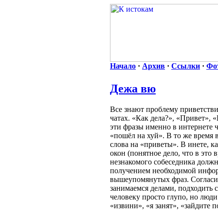
Начало
·
Архив
·
Ссылки
·
Фо
Дежа вю
Все знают проблему приветстви
чатах. «Как дела?», «Привет»,
эти фразы именно в интернете ч
«пошёл на хуй». В то же время 
слова на «приветы». В инете, к
окон (понятное дело, что в это 
незнакомого собеседника должн
получением необходимой информ
вышеупомянутых фраз. Согласите
занимаемся делами, подходить 
человеку просто глупо, но люди
«извини», «я занят», «зайдите 