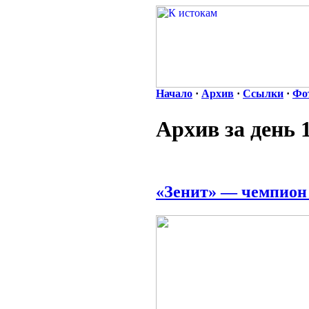
Начало
·
Архив
·
Ссылки
·
Фо
Архив за день 
«Зенит» — чемпион 