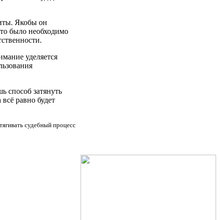
иты. Якобы он
Это было необходимо
тственности.
нимание уделяется
льзования
ь способ затянуть
 всё равно будет
тягивать судебный процесс