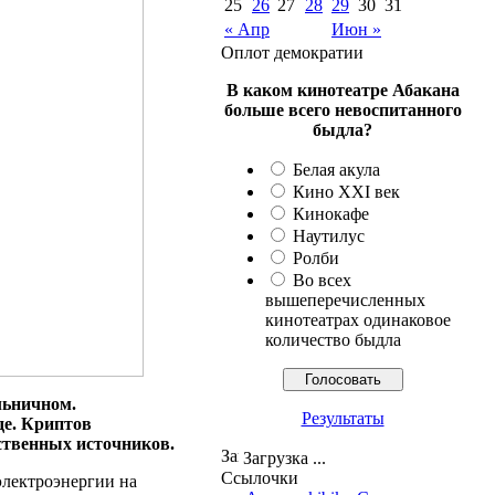
25
26
27
28
29
30
31
« Апр
Июн »
Оплот демократии
В каком кинотеатре Абакана
больше всего невоспитанного
быдла?
Белая акула
Кино XXI век
Кинокафе
Наутилус
Ролби
Во всех
вышеперечисленных
кинотеатрах одинаковое
количество быдла
льничном.
Результаты
де. Криптов
бственных источников.
Загрузка ...
Ссылочки
электроэнергии на