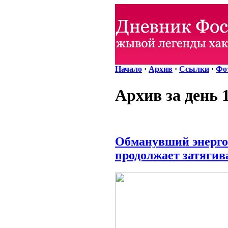
Начало
·
Архив
·
Ссылки
·
Фо
Архив за день 
Обманувший энерго
продолжает затягив