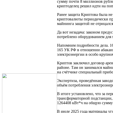
сумму почти 8 миллионов рубле
криптоделец решил идти на по
Ранее защита Криптова была не
криптовалюты периодически при
майнинга защитой не отрицался
Да вот незадача: законом преду
потреблено оборудованием для 
Напомним подробности дела. 16
165 УК РФ в отношении абаканц
электроэнергии в особо крупно
Криптов заключил договор арен
районе. Там он занимался майн
на счётчике специальный прибо
Экспертиза, проведённая заводо
объём потребления электроэнер
В итоге установлено, что за пе
трансформаторной подстанции, 
1264408 кВт*ч на общую сумму 
В июле 2025 года материалы у