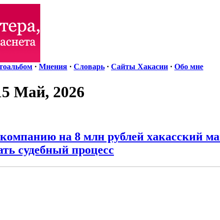
тоальбом
·
Мнения
·
Словарь
·
Сайты Хакасии
·
Обо мне
15 Май, 2026
компанию на 8 млн рублей хакасский м
ать судебный процесс