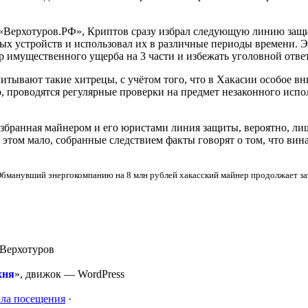
 «Верхотуров.РФ», Криптов сразу избрал следующую линию защ
ых устройств и использовал их в различные периоды времени. 
ер имущественного ущерба на 3 части и избежать уголовной отве
читывают такие хитрецы, с учётом того, что в Хакасии особое в
о, проводятся регулярные проверки на предмет незаконного испо
избранная майнером и его юристами линия защиты, вероятно, лиш
 этом мало, собранные следствием факты говорят о том, что вина
Обманувший энергокомпанию на 8 млн рублей хакасский майнер продолжает за
Верхотуров
хня
», движок —
WordPress
ла посещения
·