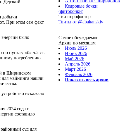
Антон «kibik» Спиридонов
ы. Дерзкий
Кедровые бочки
(фитобочки)
Твиттерофостер
я добычи
Твиты от ‎@abakanskiy
т. При этом сам факт
о энергии было
Самое обсуждаемое
Архив по месяцам
Июль 2026
по пункту «б» ч.2 ст.
Июнь 2026
конному потреблению
Май 2026
Апрель 2026
Март 2026
ый в Ширинском
Февраль 2026
м для майнинга нашли
Показать весь архив
ичества.
е устройство искажало
ня 2024 года с
нергии составило
 районный суд для