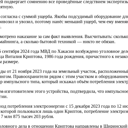
й подвергает сомнению все проведённые следствием экспертиз
пятную.
 согласна с суммой ущерба. Якобы подсудимый оборудование дл
возил и увозил, поэтому нанёс меньший ущерб, чем ему вменяю
.
смотрено наказание за сам факт выявления. Высчитывать: скольк
майнинга, а сколько бытовой техникой — никто не обязан.
 сентября 2024 года МВД по Хакасии возбуждено уголовное дело 
а Виталия Криптова, 1986 года рождения, причастного к неза
м размере.
ды от 21 ноября 2023 года на земельный участок, расположенн
ингом. Правоохранители рядом с этим участком и оборудование
р импульсного типа, который искажал объём потребления электр
м-изготовителем этого устройства, подтвердила, что импульсно
гии.
риод потребления электроэнергии с 15 декабря 2023 года по 12 ию
которой пользовался лишь один Криптов, потребление электроэ
7 млн 875 тысяч 203 рубля.
головного дела в отношении Криптова направлены в Ширинский