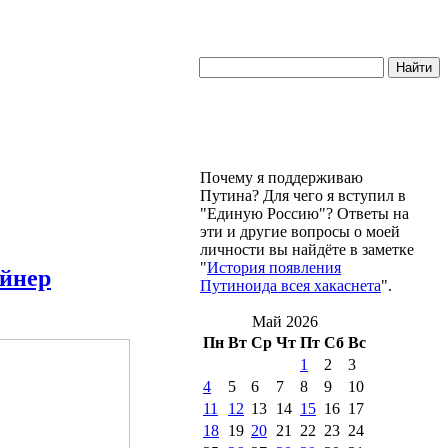
Почему я поддерживаю
Путина? Для чего я вступил в
"Единую Россию"? Ответы на
эти и другие вопросы о моей
личности вы найдёте в заметке
"
История появления
айнер
Путиноида всея хакаснета
".
Май 2026
Пн
Вт
Ср
Чт
Пт
Сб
Вс
1
2
3
4
5
6
7
8
9
10
11
12
13
14
15
16
17
18
19
20
21
22
23
24