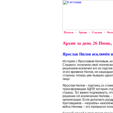
Начало
·
Архив
·
Ссылки
·
Фот
Архив за день 26 Июнь,
Ярослав Нилов исключён 
История с Ярославом Ниловым, к
Слуцкого, получила своё логичес
решением исключил его из партии.
этого времени Нилов, не нашедший
стороны теперь уже бывших однопа
лицо.
Ярослав Нилов – партиец со стажем
трансформации ЛДПР, которая стр
страны. Тут важно подчеркнуть, чт
решение об исключении Нилова – 
организации. Если допускать разд
бунтовщиков – «корабль» неизбежн
кейса Нилова – это прекрасно пон