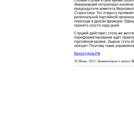
Схожий случай в своё время произ
Жириновский потребовал исключит
председателя комитета Верховног
Старостина. Тот открыто проявля
региональной партийной организа
переходе в другую фракцию. Офи
принято спустя пару дней.
Слуцкий действует столь же жестк
переформатирование идёт практич
партийном уровне. Задача стать в
обязует. Поэтому такие управлен
Верхотуров.РФ
26 Июнь, 2025 |
Комментарии
к записи Я