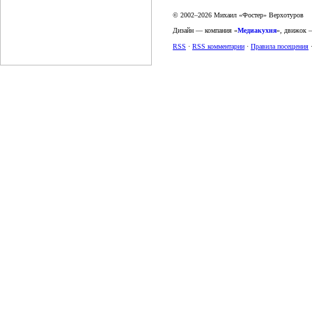
© 2002–2026 Михаил «Фостер» Верхотуров
Дизайн — компания «
Медиакухня
», движок
RSS
·
RSS комментарии
·
Правила посещения