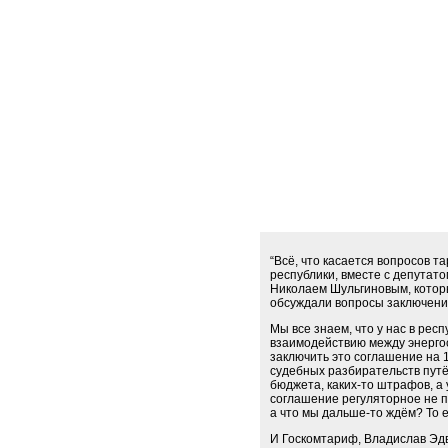
“Всё, что касается вопросов 
республики, вместе с депутат
Николаем Шульгиновым, которы
обсуждали вопросы заключения
Мы все знаем, что у нас в рес
взаимодействию между энергос
заключить это соглашение на 
судебных разбирательств путё
бюджета, каких-то штрафов, а у
соглашение регуляторное не п
а что мы дальше-то ждём? То 
И Госкомтариф, Владислав Эдв