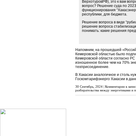
ВерхотуровРФ), это к вам вопр
вопрос? Решение суда по 2023
функционирования “Хакасэнерго
республики, для бюджета.
Решение вопроса в виде “руби
решение вопроса стабилизации
понимать: какие решения пред
Напомним, на прошедшей «Российс
Кемеровской областью было подпи
Кемеровской области согласно РС 
изношенное более чем на 70% эне
техприсоединение.
В Хакасии аналогичное и столь ну
Госкомтарифэнерго Хакасии в данн
30 Сентябрь, 2024 |
Комментарии
к запис
разбирательства между энергетиками и 