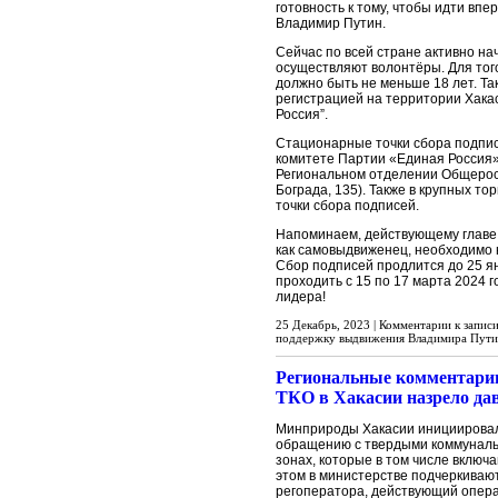
готовность к тому, чтобы идти впе
Владимир Путин.
Сейчас по всей стране активно на
осуществляют волонтёры. Для тог
должно быть не меньше 18 лет. Т
регистрацией на территории Хака
Россия”.
Стационарные точки сбора подпи
комитете Партии «Единая Россия» (
Региональном отделении Общеросс
Бограда, 135). Также в крупных т
точки сбора подписей.
Напоминаем, действующему главе 
как самовыдвиженец, необходимо 
Сбор подписей продлится до 25 я
проходить с 15 по 17 марта 2024 
лидера!
25 Декабрь, 2023 |
Комментарии
к записи
поддержку выдвижения Владимира Пути
Региональные комментарии
ТКО в Хакасии назрело да
Минприроды Хакасии инициировал
обращению с твердыми коммуналь
зонах, которые в том числе включа
этом в министерстве подчеркивают
регоператора, действующий операт