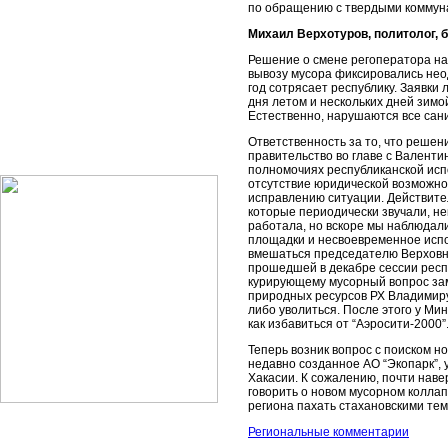
по обращению с твердыми коммун
Михаил Верхотуров, политолог, б
Решение о смене регоператора на
вывозу мусора фиксировались нео
год сотрясает республику. Заявки
дня летом и нескольких дней зимой
Естественно, нарушаются все сан
Ответственность за то, что решен
правительство во главе с Валенти
полномочиях республиканской исп
отсутствие юридической возможно
исправлению ситуации. Действител
которые периодически звучали, не
работала, но вскоре мы наблюдал
площадки и несвоевременное испо
вмешаться председателю Верховно
прошедшей в декабре сессии респ
курирующему мусорный вопрос зам
природных ресурсов РХ Владимиру
либо уволиться. После этого у М
как избавиться от “Аэросити-2000”
Теперь возник вопрос с поиском н
недавно созданное АО “Экопарк”,
Хакасии. К сожалению, почти нав
говорить о новом мусорном коллап
региона пахать стахановскими те
Региональные комментарии