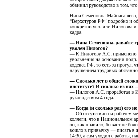
обвинил руководство в том, что
Нина Семеновна Майнагашева, 
“Верхотуров.РФ” подробно и обс
конкретно уволили Нилогова и 
кадра.
— Нина Семеновна, давайте ср
уволен Нилогов?
— К Нилогову А.С. применено 
увольнения на основании подп. 
кодекса РФ, то есть за прогул,
нарушением трудовых обязанно
— Сколько лет в общей сложн
институте? И сколько из них
— Нилогов А.С. проработал в Ин
руководством 4 года.
— Когда (и сколько раз) его н
— Об отсутствии на рабочем ме
коллеги, что в Национальном а
он, как правило, бывает не боле
вошло в привычку — писать в ж
14:30, а сам уходил с работы, н