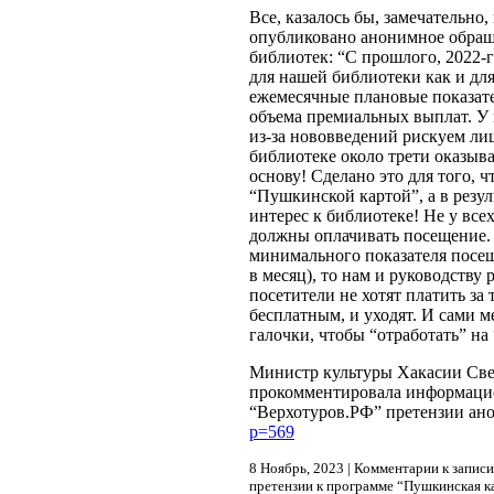
Все, казалось бы, замечательно
опубликовано анонимное обращ
библиотек: “С прошлого, 2022-
для нашей библиотеки как и дл
ежемесячные плановые показате
объема премиальных выплат. У н
из-за нововведений рискуем лиш
библиотеке около трети оказыв
основу! Сделано это для того, 
“Пушкинской картой”, а в резул
интерес к библиотеке! Не у всех
должны оплачивать посещение.
минимального показателя посе
в месяц), то нам и руководству
посетители не хотят платить за 
бесплатным, и уходят. И сами м
галочки, чтобы “отработать” н
Министр культуры Хакасии Све
прокомментировала информаци
“Верхотуров.РФ” претензии ан
p=569
8 Ноябрь, 2023 |
Комментарии
к записи
претензии к программе “Пушкинская к