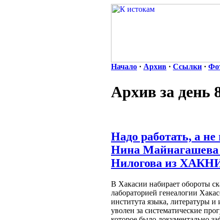
Начало
·
Архив
·
Ссылки
·
Фо
Архив за день 
Надо работать, а н
Нина Майнагашева 
Нилогова из ХАК
В Хакасии набирает обороты ск
лабораторией генеалогии Хакас
института языка, литературы и
уволен за систематические прог
которое было документально за