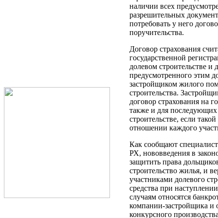
наличии всех предусмотр
разрешительных документ
потребовать у него догов
поручительства.
Договор страхования счит
государственной регистра
долевом строительстве и д
предусмотренного этим д
застройщиком жилого пом
строительства. Застройщи
договор страхования на 
также и для последующих 
строительстве, если такой
отношении каждого участн
Как сообщают специалист
РХ, нововведения в закон
защитить права дольщико
строительство жилья, и в
участниками долевого ст
средства при наступлении
случаям относятся банкро
компании-застройщика и 
конкурсного производства