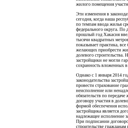
жилого помещения участни
Эти изменения в законода
сегодня, когда наша респ
по темпам ввода жилья с
федерального округа. По 
прошлый год Хакасия вве
тысячи квадратных метро
показывает практика, все
желающих приобрести жил
долевого строительства. 
застройщики не могли га
сохранность вложенных в 
Однако с 1 января 2014 г
законодательства застройщ
провести страхование гра
неисполнение или ненадл
обязательств по передаче
договору участия в долев
формой обеспечения испо
застройщика является дог
надлежащее исполнение з
При подписании договоро
строительстве гражданам 