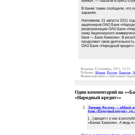
банка», — сказали в пресс-слу
В банке также сообщили, что 
заранее.
Напомним, 31 августа 2011 г
акционеров ОАО Банк «Народн
реорганизации ОАО Банк «Нар
нему Акционерного коммерческ
банк — Банк Хакасии». В резу
продолжит свою деятельность 
ОАО Банк «Народный кредит».
Вторник, 6 Сентябрь, 2011, 13:22
Рубрики:
Абакан
,
Россия
,
Хакасия
,
Э
Комментироваие и пингование закры
Один комментарий на ««Ба
«Народный кредит»»
Дневник Фостера — жЫвой лег
банк «Народный кредит», где
[…] кредит» у нас в респу
«Банка Хакасии». А ведь я