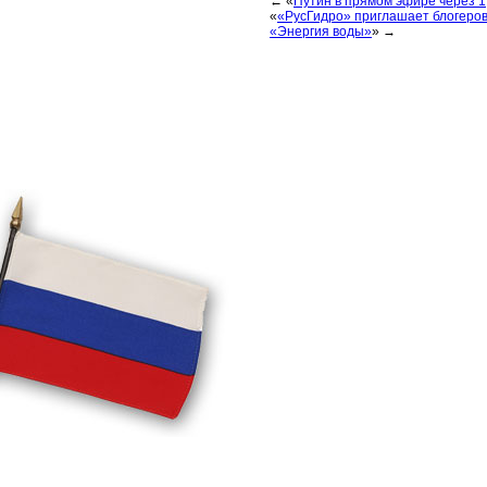
← «
Путин в прямом эфире через 1
«
«РусГидро» приглашает блогеров 
«Энергия воды»
» →