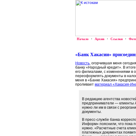
Начало
·
Архив
·
Ссылки
·
Фот
«Банк Хакасии» присоедин
Новость
, огорчившая меня сегодн
банку «Народный кредит». В итоге
его филиалами, с изменениями в 
переоформлять документы в налого
меня в «Банке Хакасия» предприн
проливает
материал «Хакасия-И
В редакцию агентства новост
предприниматели — клиенты А
нужно ли им в связи с реорга
документы.
В пресс-службе банка корресп
Информ» пояснили, что пока 
нужно. «Расчетные счета клие
платежных документах появит