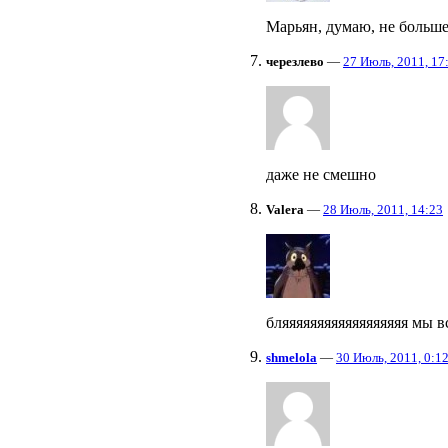
Марьян, думаю, не больше 
черезлево
—
27 Июль, 2011, 17
даже не смешно
Valera
—
28 Июль, 2011, 14:23
бляяяяяяяяяяяяяяяяяя мы все 
shmelola
—
30 Июль, 2011, 0:1