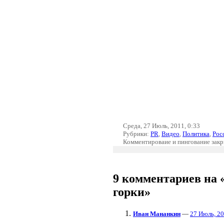
Среда, 27 Июль, 2011, 0:33
Рубрики:
PR
,
Видео
,
Политика
,
Рос
Комментироваие и пингование зак
9 комментариев на 
горки»
Иван Мананкин
—
27 Июль, 20