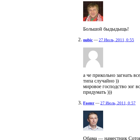
Большой быдыдыщь!
nubic
—
27 Июль, 2011, 0:55
а че прикольно загнать вс
типа случайно ))
мировое господство зог вс
придумать )))
Foster
—
27 Июль, 2011, 0:57
Обама — наместник Сото