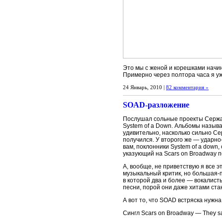
Это мы с женой и корешками начи
Примерно через полтора часа я уж
24 Январь, 2010 |
82 комментария »
SOAD-разложение
Послушал сольные проекты Сержа 
System of a Down. Альбомы называю
удивительно, насколько сильно Се
получился. У второго же — ударно
вам, поклонники System of a down
указующий на Scars on Broadway п
А, вообще, не приветствую я все 
музыкальный критик, но большая-п
в которой два и более — вокалист
песни, порой они даже хитами ста
А вот то, что SOAD встряска нужн
Cингл Scars on Broadway — They s