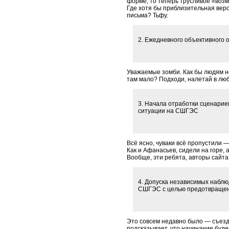
форме, то теперь трусливое «возм
Где хотя бы приблизительная вер
письма? Тьфу.
2. Ежедневного объективного 
Уважаемые зомби. Как бы людям н
там мало? Подходи, налетай в лю
3. Начала отработки сценарие
ситуации на СШГЭС
Всё ясно, чуваки всё пропустили —
Как и Афанасьев, сидели на горе,
Вообще, эти ребята, авторы сайта
4. Допуска независимых набл
СШГЭС с целью предотвращен
Это совсем недавно было — съезд
подсказывает, что начинание буд