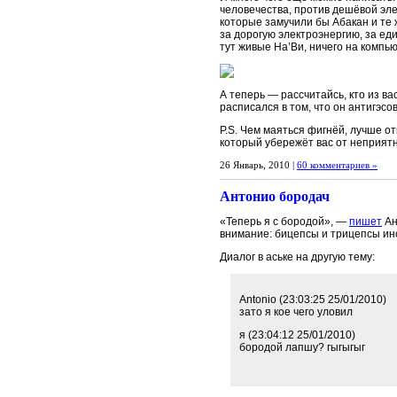
человечества, против дешёвой эле
которые замучили бы Абакан и те 
за дорогую электроэнергию, за ед
тут живые На’Ви, ничего на компь
А теперь — рассчитайсь, кто из в
расписался в том, что он антигэсо
P.S. Чем маяться фигнёй, лучше о
который убережёт вас от неприятн
26 Январь, 2010 |
60 комментариев »
Антонио бородач
«Теперь я с бородой», —
пишет
Ан
внимание: бицепсы и трицепсы ин
Диалог в аське на другую тему:
Antonio (23:03:25 25/01/2010)
зато я кое чего уловил
я (23:04:12 25/01/2010)
бородой лапшу? гыгыгыг