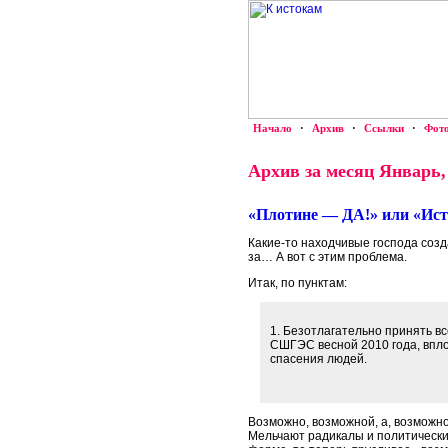
Начало
·
Архив
·
Ссылки
·
Фот
Архив за месяц Январь,
«Плотине — ДА!» или «Ист
Какие-то находчивые господа соз
за… А вот с этим проблема.
Итак, по пунктам:
1. Безотлагательно принять 
СШГЭС весной 2010 года, впло
спасения людей.
Возможно, возможной, а, возможно
Мельчают радикалы и политически