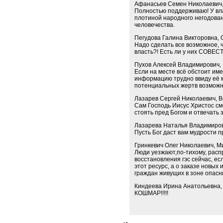
Афанасьев Семен Николаевич,
Полностью поддерживаю! У вла
плотиной народного негодован
человечества.
Пегудова Галина Викторовна, 
Надо сделать все возможное, 
власть?! Есть ли у них СОВЕС
Пухов Алексей Владимирович,
Если на месте всё обстоит име
информацию трудно ввиду её 
потенциальных жертв возможн
Лазарев Сергей Николаевич, 
Сам Господь Иисус Христос см
стоять пред Богом и отвечать з
Лазарева Наталья Владимиров
Пусть Бог даст вам мудрости п
Гринкевич Олег Николаевич, 
Люди уезжают,по-тихому, расп
восстановления гэс сейчас, ес
этот ресурс, а о заказе новых
граждан живущих в зоне опасн
Киндеева Ирина Анатольевна,
КОШМАР!!!!!