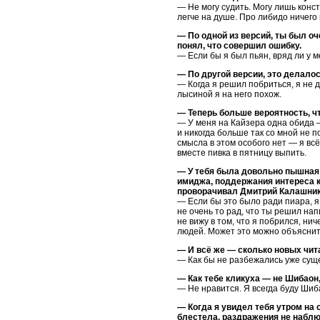
— Не могу судить. Могу лишь конс
легче на душе. Про либидо ничего 
— По одной из версий, ты был оче
понял, что совершил ошибку.
— Если бы я был пьян, вряд ли у 
— По другой версии, это делалос
— Когда я решил побриться, я не д
лысиной я на него похож.
— Теперь больше вероятность, ч
— У меня на Кайзера одна обида — 
и никогда больше так со мной не п
смысла в этом особого нет — я вс
вместе пивка в пятницу выпить.
— У тебя была довольно пышная 
имиджа, поддержания интереса 
проворачивал Дмитрий Калашнико
— Если бы это было ради пиара, я
не очень то рад, что ты решил напи
не вижу в том, что я побрился, н
людей. Может это можно объяснить
— И всё же — сколько новых чит
— Как бы не разбежались уже сущ
— Как тебе кликуха — не Шибаон
— Не нравится. Я всегда буду Ши
— Когда я увидел тебя утром на 
блестела, раздражения не наблю