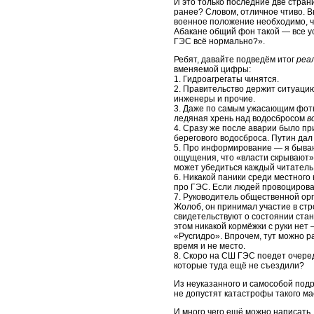
И это только последние две стран
ранее? Словом, отличное чтиво. В
военное положение необходимо, ч
Абакане общий фон такой — все ус
ГЭС всё нормально?».
Ребят, давайте подведём итог
реа
вменяемой цифры:
1. Гидроагрегаты чинятся.
2. Правительство держит ситуацию
инженеры и прочие.
3. Даже по самым ужасающим фот
ледяная хрень над водосбросом
в
4. Сразу же после аварии было п
берегового водосброса. Путин дал
5. Про информирование — я бываю
ощущения, что «власти скрывают».
может убедиться каждый читател
6. Никакой паники среди местного
про ГЭС. Если людей провоцировать
7. Руководитель общественной ор
Жолоб, он принимал участие в стр
свидетельствуют о состоянии стан
этом никакой кормёжки с руки нет
«Русгидро». Впрочем, тут можно р
время и не место.
8. Скоро на СШ ГЭС поедет очеред
которые туда ещё не съездили?
Из неуказанного и самособой под
не допустят катастрофы такого м
И много чего ещё можно написать.