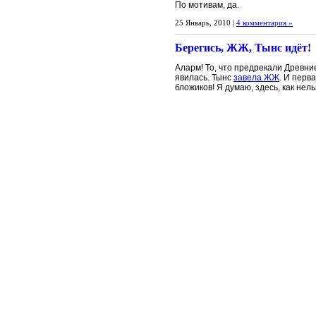
По мотивам, да.
25 Январь, 2010 |
4 комментария »
Берегись, ЖЖ, Тынс идёт!
Аларм! То, что предрекали Древни
явилась. Тынс
завела ЖЖ
. И перв
бложиков! Я думаю, здесь, как нел