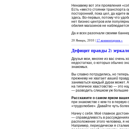
Ненавижу вот эти проявления «соб
Есть «место стоянки транспорта о
посторонний, пока цел, да идите в
здесь. Во-первых, потому что удо
нет бизнес-центров или популярны
обилия магазинов не наблюдается
Да и всех разогнали своими банне
20 Январь, 2010 |
17 комментариев »
Дефицит правды 2: зеркало
Друзья мои, многие из вас очень 
недостатках, о которых обычно зн
знакомых.
Вы славно потрудились, но теперь
прежнему не хватает
вашей
правд
заниматься каждый дурак может. А
на типичное хвастовство — это на
— разводить слишком уж большие 
Расскажите о самом ярком ваше
при знакомстве с кем-то в первую 
«трудолюбие». Давайте чуть более
Начну с себя. Моё главное достои
— справедливость в рассуждениях
расположение этого человека, я не
Например, периодически я сталкив