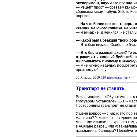
эксперимент, научи его правильн
— Рецепт прост — срезаем как мо
сбриваем каким-нибудь Gillette Fu
порезов.
— На что более похоже теперь т
«быка», на юного гопника, на инт
— Я никак не изменился, не стал у
— Какой была реакция твоих ро
— Это был пиздец. Особенно близк
— Это была разовая акция? То ес
отращивать волосы? Либо тебе п
ли привыкать к новому Шибаону
— Мне нужно недельку посмотреть 
прежнему образу.
20 Январь, 2010 |
20 комментариев »
Транспорт не ставить
Возле магазина «Обувькомплект» н
тротуаром, установлен щит: «Мест
Посторонним транспорт не ставит
У меня вопрос — с каких это пор 
магазина? У хозяина заведения ко
мне подсказывает — хрен-то там, 
в Абакане разрешили устанавлива
гражданина, баннеры? Полюбуйте