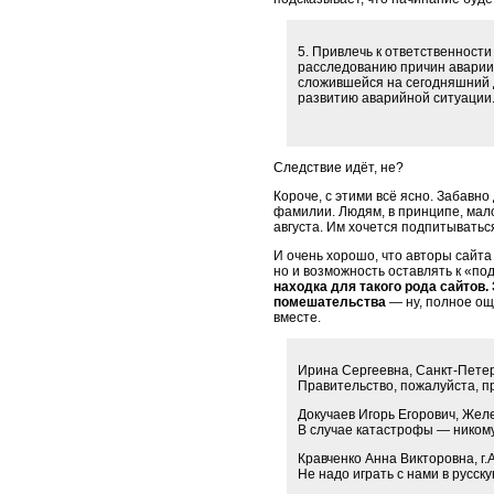
5. Привлечь к ответственност
расследованию причин аварии 
сложившейся на сегодняшний д
развитию аварийной ситуации
Следствие идёт, не?
Короче, с этими всё ясно. Забавн
фамилии. Людям, в принципе, мал
августа. Им хочется подпитыватьс
И очень хорошо, что авторы сайта
но и возможность оставлять к «под
находка для такого рода сайтов.
помешательства
— ну, полное ощ
вместе.
Ирина Сергеевна, Санкт-Петер
Правительство, пожалуйста, п
Докучаев Игорь Егорович, Жел
В случае катастрофы — никому
Кравченко Анна Викторовна, г.
Не надо играть с нами в русску