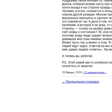
поддержку своей ненависти, лажаю
врагов, собирая всякую хуету про 
почти всегда я на стороне правды 
Человек, в итоге, осекается и поп
совсем другой реакции. Многие пр
моральные принципы и сделает всё
это
совсем
не так. А дело в том, ч
проблеме, в которой я не дока, то
стороны — только на уровне домы
счёт инфы о состоянии ГЭС или пе
поэтому, когда люди задают вопро
дававшая мне пока никаких знаков, 
Может быть так, а может и этак. 
людей ждут чудес, ответов на все
имя, давая людям «ответы». Так во
А теперь вы, ребятки.
P.S. Этой зимой как-то особенно 
спаситесь от мороза!
19 Январь, 2010 |
12 комментариев »
← Предыдущая страница