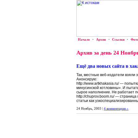
Начало
·
Архив
·
Ссылки
·
Фот
Архив за день 24 Ноябрь
Ещё два новых сайта в хак
Так, местные веб-издатели взяли з
Анонсирую:
http://www.artkhakasia.ru/ — попы
минусинской котловины». И пытать
сырое наполнение. Не работает п
http://chuprov.boom.ru/ — страниц
статьи как узкоспециализированны
24 Ноябрь, 2003 |
4 комментария »